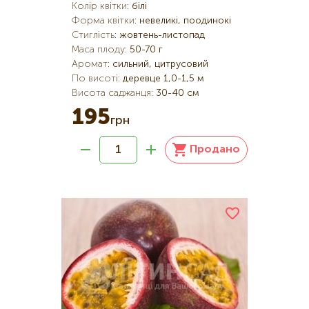
Колір квітки
:
білі
Форма квітки
:
невеликі, поодинокі
Стиглість
:
жовтень-листопад
Маса плоду
:
50-70 г
Аромат
:
сильний, цитрусовий
По висоті
:
деревце 1,0-1,5 м
Висота саджанця
:
30-40 см
195
грн
Продано