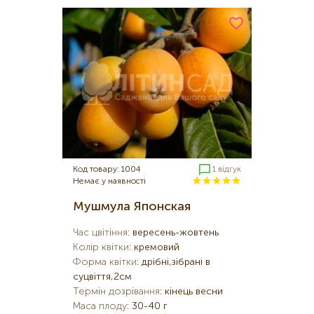
Код товару: 1004
1 відгук
Немає у наявності
Мушмула Японская
Час цвітіння
:
вересень-жовтень
Колір квітки
:
кремовий
Форма квітки
:
дрібні,зібрані в
суцвіття,2см
Термін дозрівання
:
кінець весни
Маса плоду
:
30-40 г