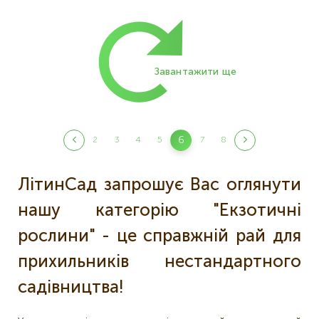
Розбивка
на
сторінки
Завантажити ще
Розбивка
6
2
3
4
5
7
8
Поточна
Page
Page
Page
Page
Page
Page
на
сторінка
сторінки
ЛітинСад запрошує Вас оглянути
нашу категорію "Екзотичні
рослини" - це справжній рай для
прихильників нестандартного
садівництва!