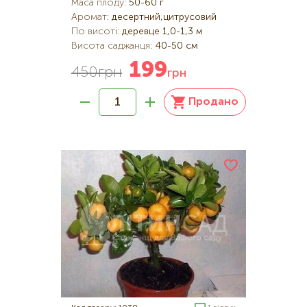
Маса плоду
:
50-60 г
Аромат
:
десертний,цитрусовий
По висоті
:
деревце 1,0-1,3 м
Висота саджанця
:
40-50 см
199
450
грн
грн
Продано