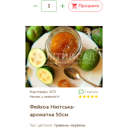
Продано
Код товару: 1172
2 відгуки
Немає у наявності
Фейхоа Нікітська-
ароматна 50см
Час цвітіння
:
травень-червень