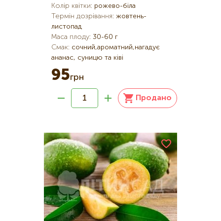
Колір квітки
:
рожево-біла
Термін дозрівання
:
жовтень-
листопад
Маса плоду
:
30-60 г
Смак
:
сочний,ароматний,нагадує
ананас, суницю та ківі
95
грн
Продано