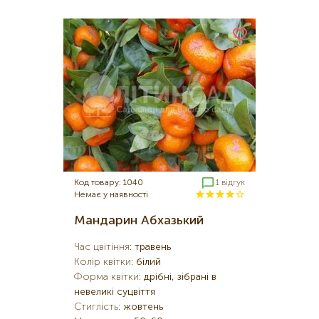
Код товару: 1040
1 відгук
Немає у наявності
Мандарин Абхазький
Час цвітіння
:
травень
Колір квітки
:
білий
Форма квітки
:
дрібні, зібрані в
невеликі суцвіття
Стиглість
:
жовтень