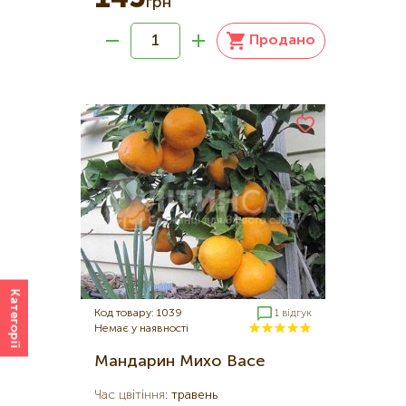
грн
Продано
Категорії
Код товару: 1039
1 відгук
Немає у наявності
Мандарин Михо Васе
Час цвітіння
:
травень