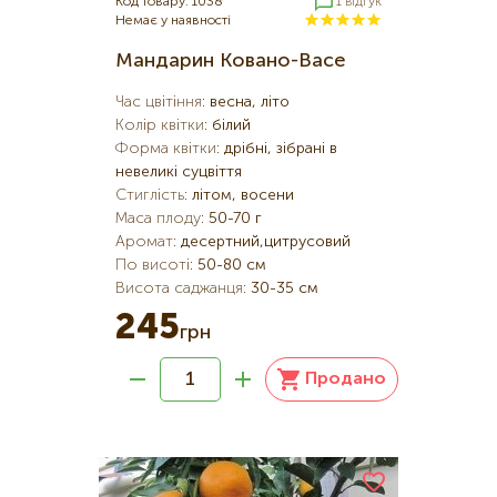
Код товару: 1038
1 відгук
Немає у наявності
Мандарин Ковано-Васе
Час цвітіння
:
весна, літо
Колір квітки
:
білий
Форма квітки
:
дрібні, зібрані в
невеликі суцвіття
Стиглість
:
літом, восени
Маса плоду
:
50-70 г
Аромат
:
десертний,цитрусовий
По висоті
:
50-80 см
Висота саджанця
:
30-35 см
245
грн
Продано