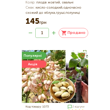
Колір
:
плодів жовтий, овальні
Смак
:
кисло-солодкий,одночасно
схожий до яблука,груші,полуниці
145
грн
Продано
Популярні
Акція
Код товару: 1073
2 відгуки