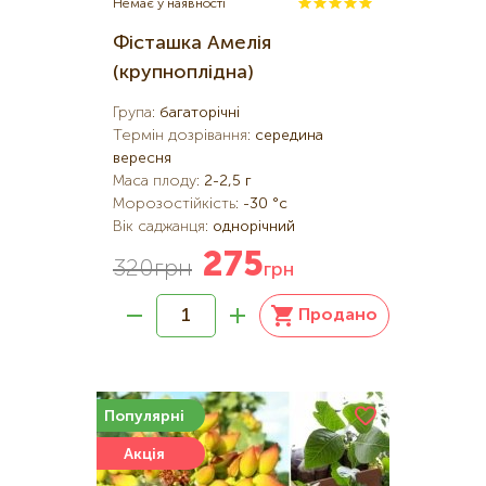
Немає у наявності
Фісташка Амелія
(крупноплідна)
Група
:
багаторічні
Термін дозрівання
:
середина
вересня
Маса плоду
:
2-2,5 г
Морозостійкість
:
-30 °c
Вік саджанця
:
однорічний
275
320
грн
грн
Продано
Популярні
Акція