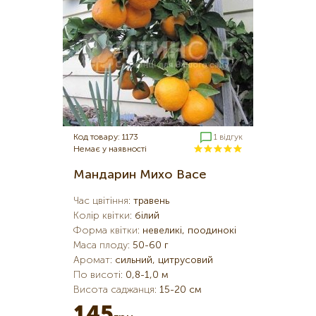
Код товару: 1173
1 відгук
Немає у наявності
Мандарин Михо Васе
Час цвітіння
:
травень
Колір квітки
:
білий
Форма квітки
:
невеликі, поодинокі
Маса плоду
:
50-60 г
Аромат
:
сильний, цитрусовий
По висоті
:
0,8-1,0 м
Висота саджанця
:
15-20 см
145