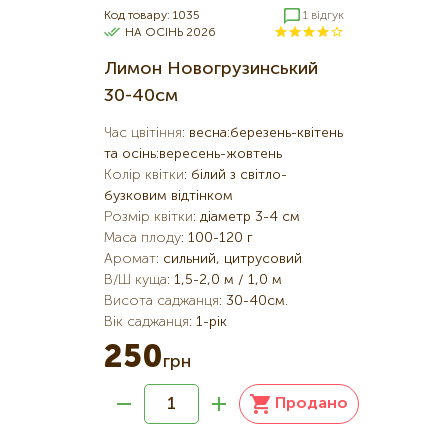
Код товару: 1035
1 відгук
НА ОСІНЬ 2026
Лимон Новогрузинський
30-40см
Час цвітіння
:
весна:березень-квітень
та осінь:вересень-жовтень
Колір квітки
:
білий з світло-
бузковим відтінком
Розмір квітки
:
діаметр 3-4 см
Маса плоду
:
100-120 г
Аромат
:
сильний, цитрусовий
В/Ш куща
:
1,5-2,0 м / 1,0 м
Висота саджанця
:
30-40см.
Вік саджанця
:
1-рік
250
грн
Продано