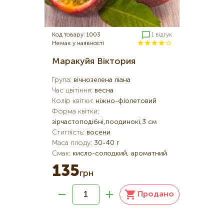
Код товару: 1003
1 відгук
Немає у наявності
Маракуйя Віктория
Група
:
вічнозелена ліана
Час цвітіння
:
весна
Колір квітки
:
ніжно-фіолетовий
Форма квітки
:
зірчастоподібні,поодинокі,3 см
Стиглість
:
восени
Маса плоду
:
30-40 г
Смак
:
кисло-солодкий, ароматний
135
грн
Продано