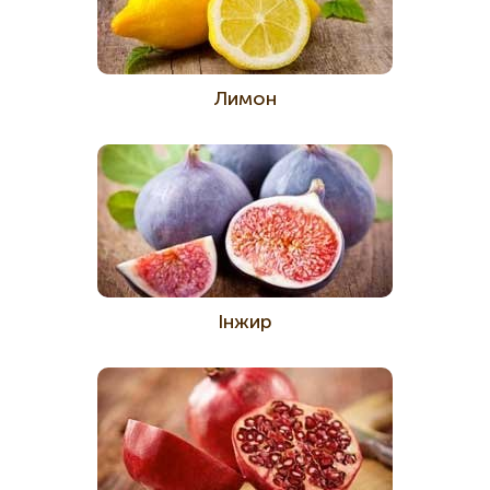
Лимон
Інжир