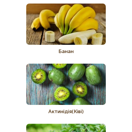
Банан
Актинідія(Ківі)