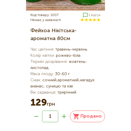
Код товару: 1007
1 відгук
Немає у наявності
Фейхоа Нікітська-
ароматна 80см
Час цвітіння
:
травень-червень
Колір квітки
:
рожево-біла
Термін дозрівання
:
жовтень-
листопад
Маса плоду
:
30-60 г
Смак
:
сочний,ароматний,нагадує
ананас, суницю та ківі
Вік саджанця
:
трирічний
129
грн
Продано