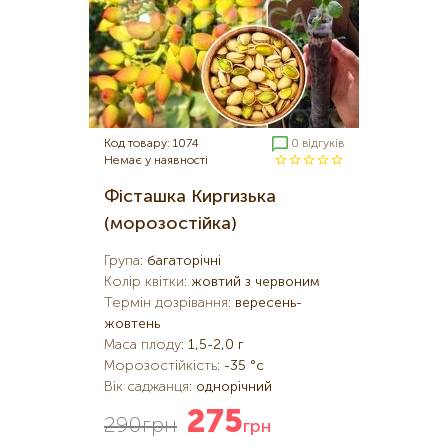
Код товару: 1074
0 відгуків
Немає у наявності
Фісташка Киргизька
(морозостійка)
Група
:
багаторічні
Колір квітки
:
жовтий з червоним
Термін дозрівання
:
вересень-
жовтень
Маса плоду
:
1,5-2,0 г
Морозостійкість
:
-35 °c
Вік саджанця
:
однорічний
275
290
грн
грн