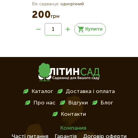
Вік саджанця
:
однорічний
200
грн
Купити
Меню
Каталог
Доставка і оплата
в
Про нас
Відгуки
Блог
футері
Контакти
Компания
Часті питання
Гарантія
Договір оферти