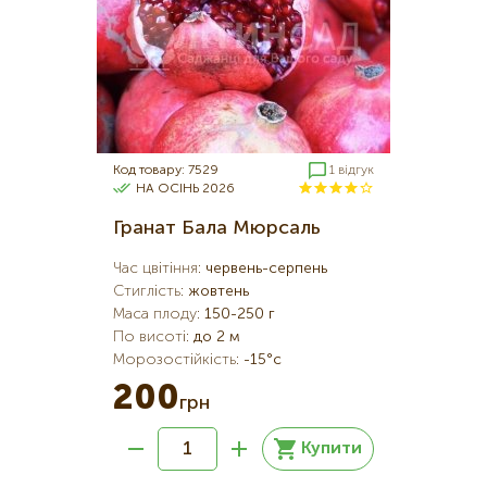
Код товару: 7529
1 відгук
НА ОСІНЬ 2026
Гранат Бала Мюрсаль
Час цвітіння
:
червень-серпень
Стиглість
:
жовтень
Маса плоду
:
150-250 г
По висоті
:
до 2 м
Морозостійкість
:
-15°c
200
грн
Купити