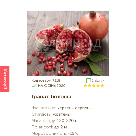
Категорії
Код товару: 7518
1 відгук
НА ОСІНЬ 2026
Гранат Гюлоша
Час цвітіння
:
червень-серпень
Стиглість
:
жовтень
Маса плоду
:
120-220 г
По висоті
:
до 2 м
Морозостійкість
:
-15°c