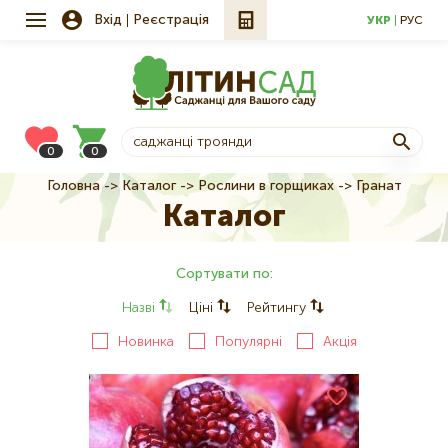
Вхід
Реєстрація
УКР
РУС
0
0
Головна
Каталог
Рослини в горщиках
Гранат
Рядок
Каталог
навіґації
Сортувати по:
Назві
Ціні
Рейтингу
Новинка
Популярні
Акція