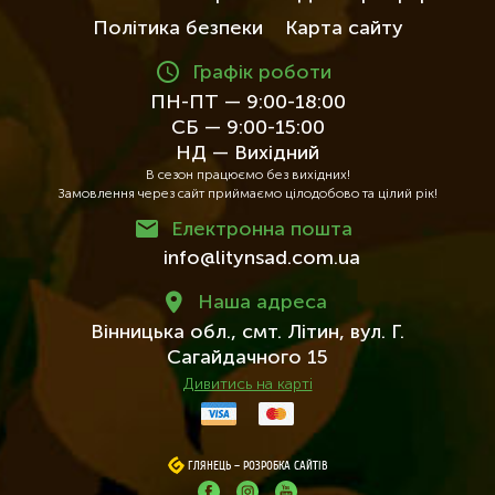
Політика безпеки
Карта сайту
Графік роботи
ПН-ПТ — 9:00-18:00
СБ — 9:00-15:00
НД — Вихідний
В сезон працюємо без вихідних!
Замовлення через сайт приймаємо цілодобово та цілий рік!
Електронна пошта
info@litynsad.com.ua
Наша адреса
Вінницька обл.,
смт. Літин,
вул. Г.
Сагайдачного 15
Дивитись на карті
ГЛЯНЕЦЬ
ГЛЯНЕЦЬ
–
–
РОЗРОБКА САЙТІВ
РОЗРОБКА САЙТІВ