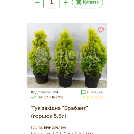
Купити
Код товару: 504
0 відгуків
НА ОСІНЬ 2026
Туя західна "Брабант"
(горшок 5,6л)
Група
:
вічнозелені
В/Ш куща
:
3,0-5,0 м / 0,5-1,0 м