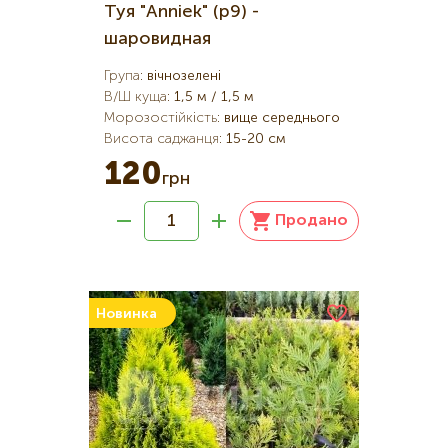
Туя "Anniek" (р9) -
шаровидная
Група
:
вічнозелені
В/Ш куща
:
1,5 м / 1,5 м
Морозостійкість
:
вище середнього
Висота саджанця
:
15-20 см
120
грн
Продано
Новинка