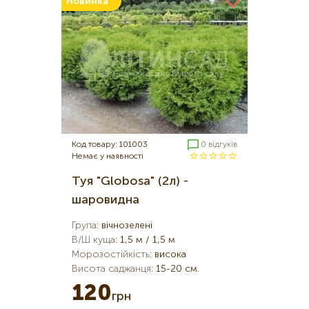
Новинка
Код товару: 101003
0 відгуків
Немає у наявності
Туя "Globosa" (2л) -
шаровидна
Група
:
вічнозелені
В/Ш куща
:
1,5 м / 1,5 м
Морозостійкість
:
висока
Висота саджанця
:
15-20 см.
120
грн