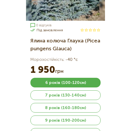
0 відгуків
Під замовлення
Ялина колюча Глаука (Picea
pungens Glauca)
Морозостійкість
:
-40 °c
1 950
грн
6 років (100-120см)
7 років (130-140см)
8 років (160-180см)
9 років (190-200см)