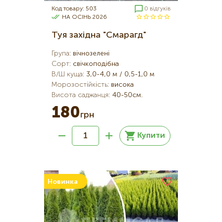
Код товару: 503
0 відгуків
НА ОСІНЬ 2026
Туя західна "Смарагд"
Група
:
вічнозелені
Сорт
:
свічкоподібна
В/Ш куща
:
3,0-4,0 м / 0,5-1,0 м
Морозостійкість
:
висока
Висота саджанця
:
40-50см.
180
грн
Купити
Новинка