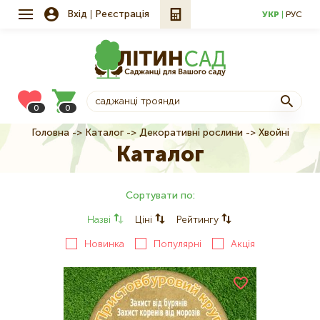
Вхід
Реєстрація
УКР
РУС
0
0
Головна
Каталог
Декоративні рослини
Хвойні
Рядок
Каталог
навіґації
Сортувати по:
Назві
Ціні
Рейтингу
Новинка
Популярні
Акція