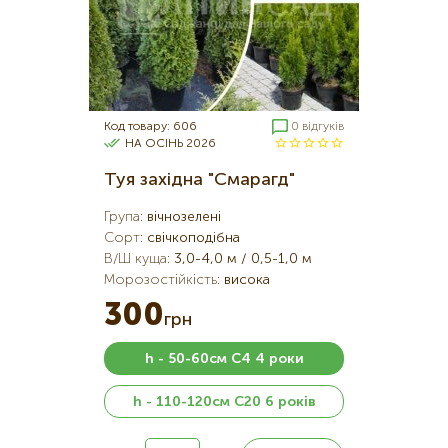
Код товару: 606
0 відгуків
НА ОСІНЬ 2026
Туя західна "Смарагд"
Група
:
вічнозелені
Сорт
:
свічкоподібна
В/Ш куща
:
3,0-4,0 м / 0,5-1,0 м
Морозостійкість
:
висока
300
грн
h - 50-60см С4 4 роки
h - 110-120см С20 6 років