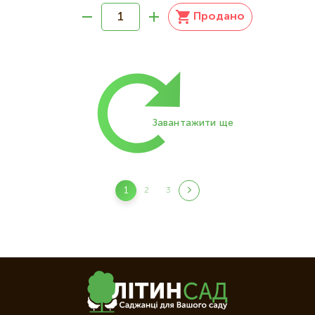
Продано
Розбивка
на
сторінки
Завантажити ще
Розбивка
1
2
3
Поточна
Page
Page
на
сторінка
сторінки