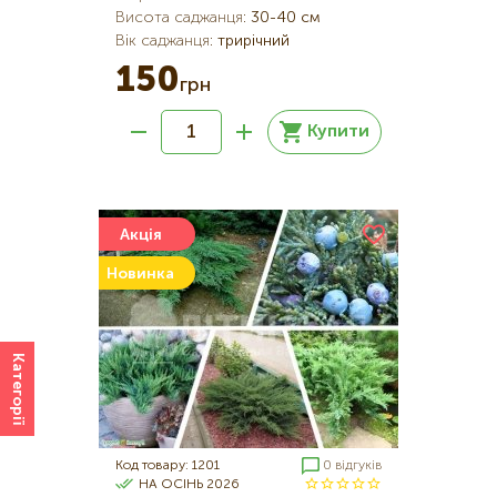
Висота саджанця
:
30-40 см
Вік саджанця
:
трирічний
150
грн
Купити
Акція
Новинка
Категорії
Код товару: 1201
0 відгуків
НА ОСІНЬ 2026