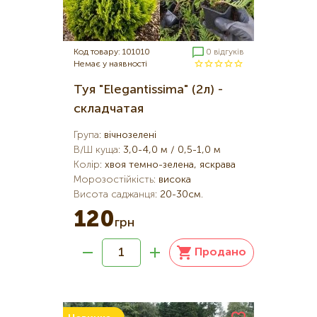
Код товару: 101010
0 відгуків
Немає у наявності
Туя "Elegantissima" (2л) -
складчатая
Група
:
вічнозелені
В/Ш куща
:
3,0-4,0 м / 0,5-1,0 м
Колір
:
хвоя темно-зелена, яскрава
Морозостійкість
:
висока
Висота саджанця
:
20-30см.
120
грн
Продано