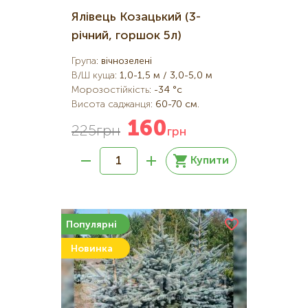
Ялівець Козацький (3-
річний, горшок 5л)
Група
:
вічнозелені
В/Ш куща
:
1,0-1,5 м / 3,0-5,0 м
Морозостійкість
:
-34 °c
Висота саджанця
:
60-70 см.
160
225
грн
грн
Купити
Популярні
Новинка