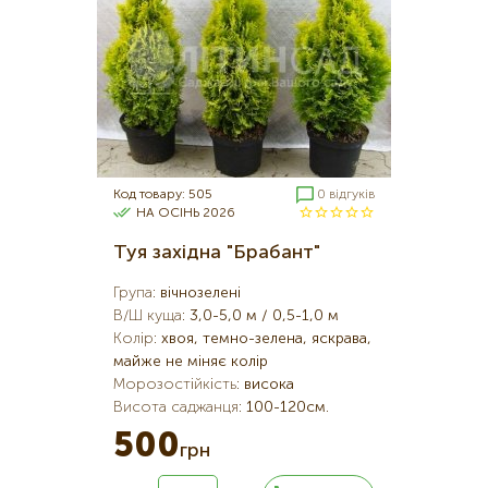
Код товару: 505
0 відгуків
НА ОСІНЬ 2026
Туя західна "Брабант"
Група
:
вічнозелені
В/Ш куща
:
3,0-5,0 м / 0,5-1,0 м
Колір
:
хвоя, темно-зелена, яскрава,
майже не міняє колір
Морозостійкість
:
висока
Висота саджанця
:
100-120см.
500
грн