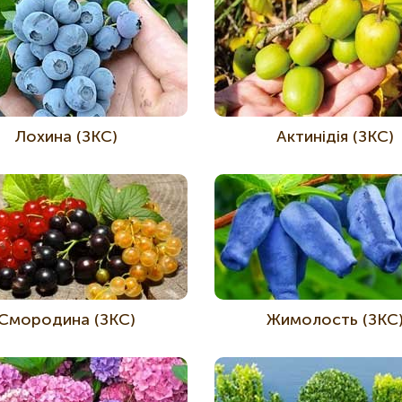
Лохина (ЗКС)
Актинідія (ЗКС)
Смородина (ЗКС)
Жимолость (ЗКС