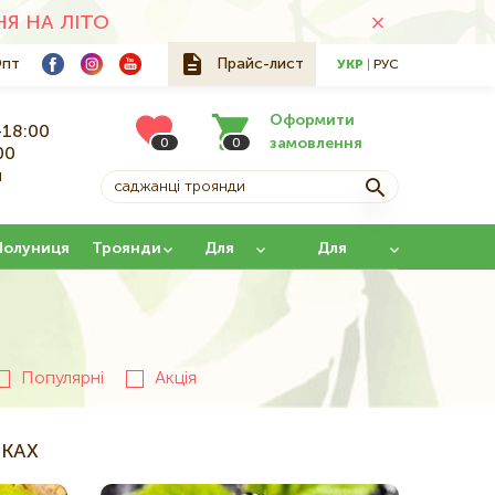
Я НА ЛІТО
пт
Прайс-лист
УКР
РУС
Оформити
-18:00
замовлення
0
0
00
й
Полуниця
Троянди
Для
Для
саду
щеплення
Популярні
Акція
КАХ