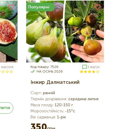
Популярні
 відгуків
Код товару: 7526
1 відгук
НА ОСІНЬ 2026
Інжир Далматський
Сорт
:
ранній
Термін дозрівання
:
середина липня
Маса плоду
:
120-150 г
пити
Морозостійкість
:
-15°c
Вік саджанця
:
1-рік
350
грн