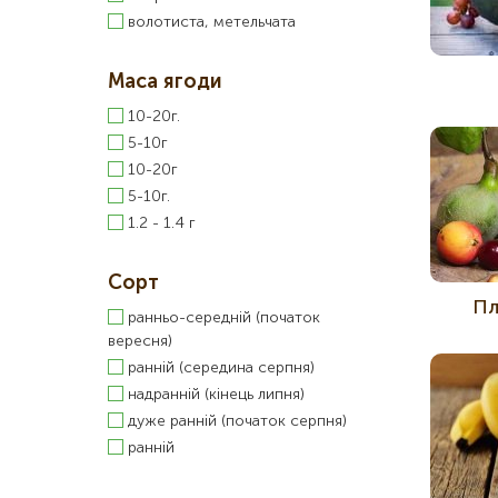
волотиста, метельчата
Маса ягоди
10-20г.
5-10г
10-20г
5-10г.
1.2 - 1.4 г
Сорт
Пл
ранньо-середній (початок
вересня)
ранній (середина серпня)
надранній (кінець липня)
дуже ранній (початок серпня)
ранній