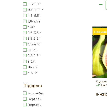
80-150 г
100-120 г
4,5-6,5 г
1,8-2,5 г
3-4 г
Новинк
2,6-3,5 г
2,5-3,5 г
3,5-4,5 г
2,8-3,5
2,2-2,8 г
9-17г
18-25г
3-3.5г
Код тов
Підщепа
НА 
маголебка
Інжи
жердель
жердель