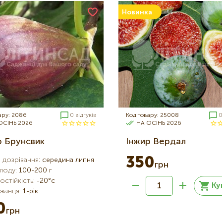
Новинка
ару: 2086
0 відгуків
Код товару: 25008
0
ОСІНЬ 2026
НА ОСІНЬ 2026
р Брунсвик
Інжир Вердал
350
 дозрівання
:
середина липня
грн
плоду
:
100-200 г
стійкість
:
-20°c
Ку
джанця
:
1-рік
0
грн