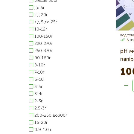
Більше 500г
до 5г
від 20г
від 5 до 25г
10-12г
Код тов
100-150г
В на
220-270г
pH м
250-370г
90-160г
папі
8-10г
10
7-10г
6-10г
3-5г
3-4г
2-3г
2,5-3г
200-250 до300г
16-20г
0,9-1,0 г.