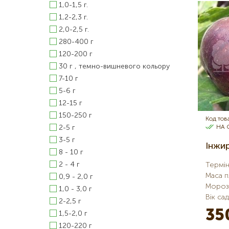
1,0-1,5 г.
1,2-2,3 г.
2,0-2,5 г.
280-400 г
120-200 г
30 г , темно-вишневого кольору
7-10 г
5-6 г
12-15 г
150-250 г
Код тов
2-5 г
НА 
3-5 г
Інжи
8 - 10 г
2 - 4 г
Термін
Маса 
0,9 - 2,0 г
Морозо
1,0 - 3,0 г
Вік са
2-2,5 г
35
1,5-2,0 г
120-220 г