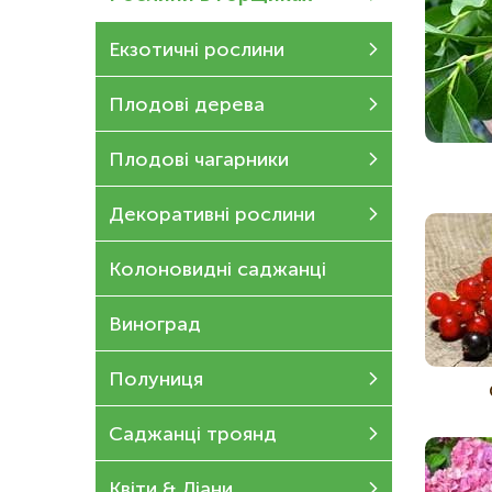
Екзотичні рослини
Плодові дерева
Плодові чагарники
Декоративні рослини
Колоновидні саджанці
Виноград
Полуниця
Саджанці троянд
Квіти & Ліани