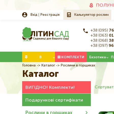
Додаткове
ПОЛУНИ
меню
Вхід
Реєстрація
Калькулятор рослин
+38 (095)
76
+38 (063)
01
+38 (068)
38
+38 (097)
96
Категорії
В
КОМПЛЕКТИ
Екзотика
П
Головна
Каталог
Рослини в горщиках
Рядок
НАЯВНОСТІ
Каталог
навіґації
ВИГІДНО! Комплекти!
Сортуват
Подарункові сертифікати
Рослини в горщиках