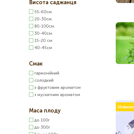
Висота саджанця
55-60см.
20-30см.
80-100см.
30-40см.
15-20 см
40-45см
Смак
гармонійний
солодкий
з фруктовим ароматом
з мускатним ароматом
Новинк
Маса плоду
до 100г
до 300г