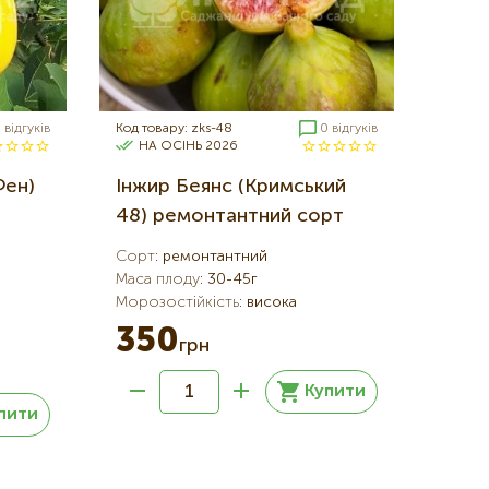
 відгуків
Код товару: zks-48
0 відгуків
НА ОСІНЬ 2026
Фен)
Інжир Беянс (Кримський
48) ремонтантний сорт
Сорт
:
ремонтантний
Маса плоду
:
30-45г
Морозостійкість
:
висока
350
грн
Купити
пити