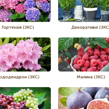
Гортензія (ЗКС)
Декоративні (ЗКС
ододендрон (ЗКС)
Малина (ЗКС)