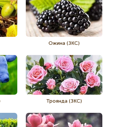
Ожина (ЗКС)
)
Троянда (ЗКС)