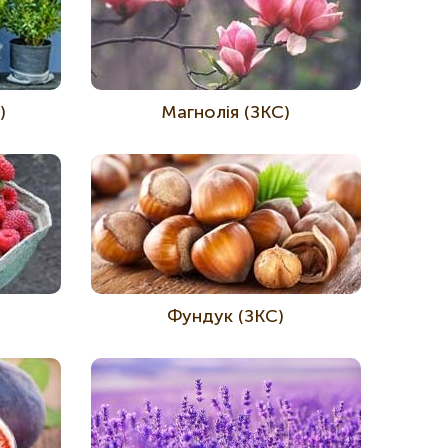
)
Магнолія (ЗКС)
Фундук (ЗКС)