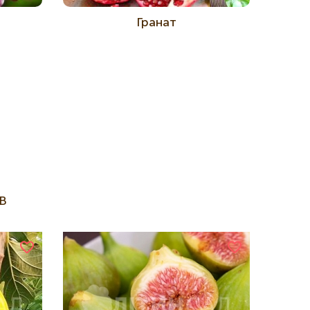
Гранат
В