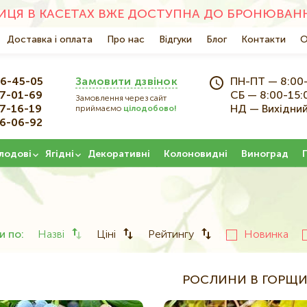
ЦЯ В КАСЕТАХ ВЖЕ ДОСТУПНА ДО БРОНЮВАНН
Основна
Доставка і оплата
Про нас
Відгуки
Блог
Контакти
О
навіґація
6-45-05
Замовити дзвінок
ПН-ПТ — 8:00
7-01-69
СБ — 8:00-15:
Замовлення через сайт
7-16-19
НД — Вихідни
приймаємо
цілодобово!
6-06-92
лодові
Ягідні
Декоративні
Колоновидні
Виноград
и по:
Назві
Ціні
Рейтингу
Новинка
РОСЛИНИ В ГОРЩИ