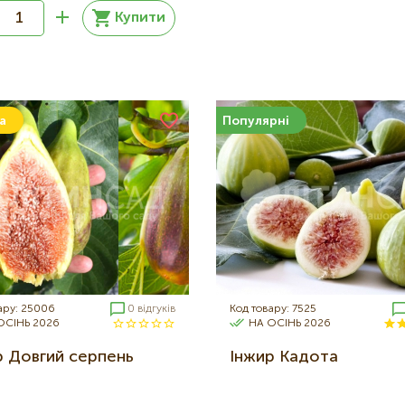
Купити
а
Популярні
ару: 25006
0 відгуків
Код товару: 7525
ОСІНЬ 2026
НА ОСІНЬ 2026
р Довгий серпень
Інжир Кадота