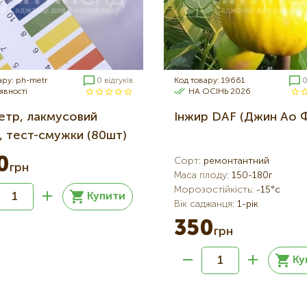
ару: ph-metr
0 відгуків
Код товару: 19661
0
явності
НА ОСІНЬ 2026
етр, лакмусовий
Інжир DAF (Джин Ао 
р, тест-смужки (80шт)
0
Сорт
:
ремонтантний
грн
Маса плоду
:
150-180г
Морозостійкість
:
-15°c
Купити
Вік саджанця
:
1-рік
350
грн
Ку