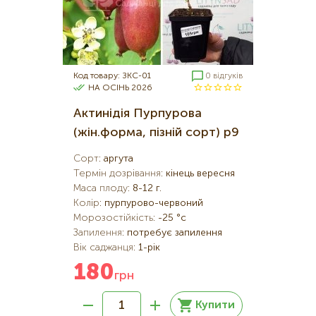
Код товару: ЗКС-01
0 відгуків
НА ОСІНЬ 2026
Актинідія Пурпурова
(жін.форма, пізній сорт) р9
Сорт
:
аргута
Термін дозрівання
:
кінець вересня
Маса плоду
:
8-12 г.
Колір
:
пурпурово-червоний
Морозостійкість
:
-25 °c
Запилення
:
потребує запилення
Вік саджанця
:
1-рік
180
грн
Купити