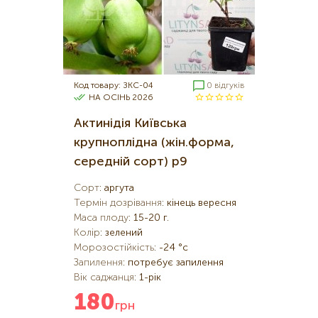
Код товару: ЗКС-04
0 відгуків
НА ОСІНЬ 2026
Актинідія Київська
крупноплідна (жін.форма,
середній сорт) р9
Сорт
:
аргута
Термін дозрівання
:
кінець вересня
Маса плоду
:
15-20 г.
Колір
:
зелений
Морозостійкість
:
-24 °c
Запилення
:
потребує запилення
Вік саджанця
:
1-рік
180
грн