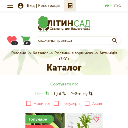
Вхід
Реєстрація
УКР
РУС
0
0
Головна
Каталог
Рослини в горщиках
Актинідія
Рядок
(ЗКС)
навіґації
Каталог
Сортувати по:
Назві
Ціні
Рейтингу
Новинка
Популярні
Акція
Популярні