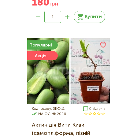
180
грн
Купити
Популярні
Акція
Код товару: ЗКС-11
0 відгуків
НА ОСІНЬ 2026
Актинідія Вити Киви
(самопл.форма, пізній