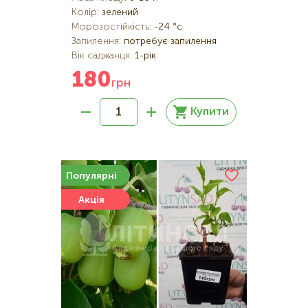
Колір
:
зелений
Морозостійкість
:
-24 °c
Запилення
:
потребує запилення
Вік саджанця
:
1-рік
180
грн
Купити
Популярні
Акція