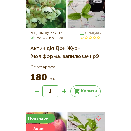
Код товару: ЗКС-12
0 відгуків
НА ОСІНЬ 2026
Актинідія Дон Жуан
(чол.форма, запилювач) р9
Сорт
:
аргута
180
грн
Купити
Популярні
Акція