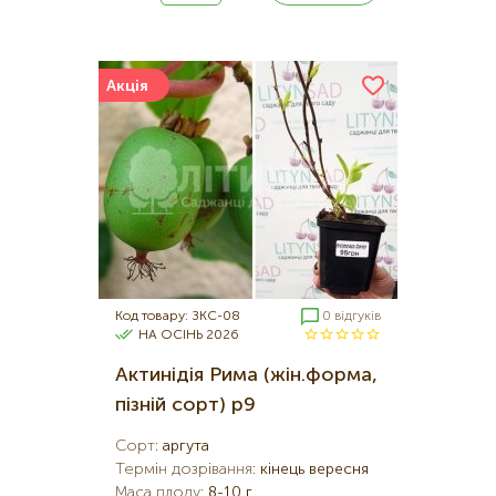
Акція
Код товару: ЗКС-08
0 відгуків
НА ОСІНЬ 2026
Актинідія Рима (жін.форма,
пізній сорт) р9
Сорт
:
аргута
Термін дозрівання
:
кінець вересня
Маса плоду
:
8-10 г.