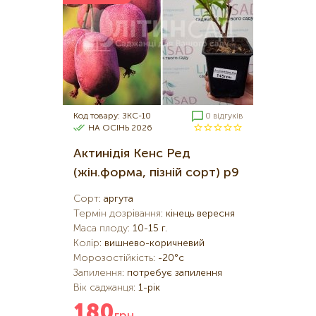
Код товару: ЗКС-10
0 відгуків
НА ОСІНЬ 2026
Актинідія Кенс Ред
(жін.форма, пізній сорт) р9
Сорт
:
аргута
Термін дозрівання
:
кінець вересня
Маса плоду
:
10-15 г.
Колір
:
вишнево-коричневий
Морозостійкість
:
-20°c
Запилення
:
потребує запилення
Вік саджанця
:
1-рік
180