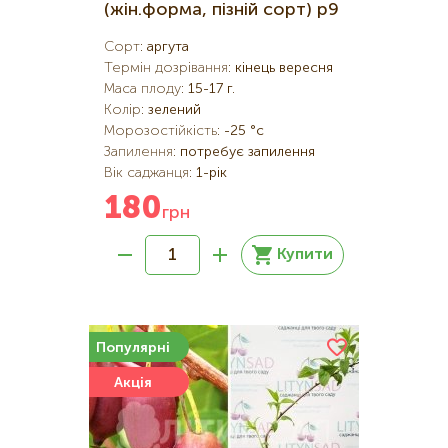
(жін.форма, пізній сорт) р9
Сорт
:
аргута
Термін дозрівання
:
кінець вересня
Маса плоду
:
15-17 г.
Колір
:
зелений
Морозостійкість
:
-25 °c
Запилення
:
потребує запилення
Вік саджанця
:
1-рік
180
грн
Купити
Популярні
Акція