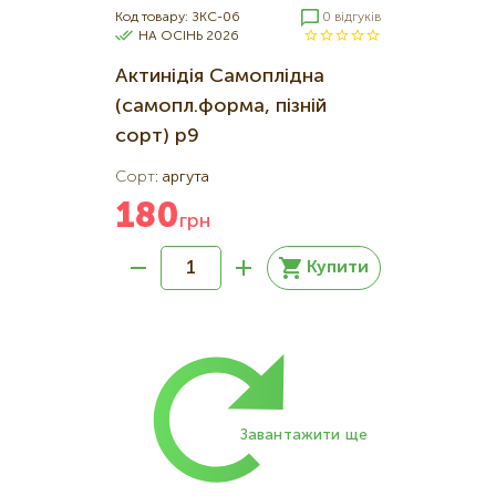
Код товару: ЗКС-06
0 відгуків
НА ОСІНЬ 2026
Актинідія Самоплідна
(самопл.форма, пізній
сорт) р9
Сорт
:
аргута
180
грн
Купити
Розбивка
на
сторінки
Завантажити ще