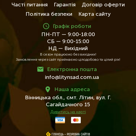
Часті питання
Гарантія
Договір оферти
Політика безпеки
Карта сайту
Графік роботи
ПН-ПТ — 9:00-18:00
СБ — 9:00-15:00
НД — Вихідний
В сезон працюємо без вихідних!
Замовлення через сайт приймаємо цілодобово та цілий рік!
Електронна пошта
info@litynsad.com.ua
Наша адреса
Вінницька обл.,
смт. Літин,
вул. Г.
Сагайдачного 15
Дивитись на карті
ГЛЯНЕЦЬ
ГЛЯНЕЦЬ
–
–
РОЗРОБКА САЙТІВ
РОЗРОБКА САЙТІВ