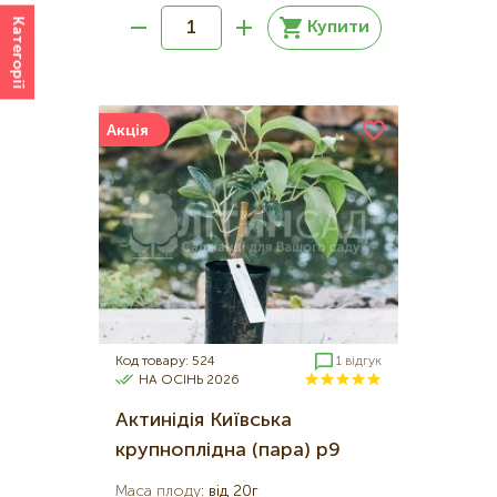
Категорії
Купити
Акція
Код товару: 524
1 відгук
НА ОСІНЬ 2026
Актинідія Київська
крупноплідна (пара) р9
Маса плоду
:
від 20г