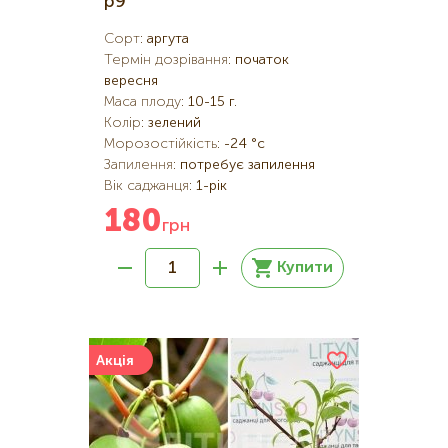
р9
Сорт
:
аргута
Термін дозрівання
:
початок
вересня
Маса плоду
:
10-15 г.
Колір
:
зелений
Морозостійкість
:
-24 °c
Запилення
:
потребує запилення
Вік саджанця
:
1-рік
180
грн
Купити
Акція