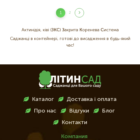
Розбивка
1
2
Поточна
Page
на
сторінка
сторінки
Актинідія, ківі (
ЗКС
)
З
акрита
К
оренева
С
истема
Саджанці в контейнері, готові до висадження в будь-який
час!
Меню
Каталог
Доставка і оплата
в
Про нас
Відгуки
Блог
футері
Контакти
Компания