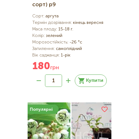
сорт) р9
Сорт
:
аргута
Термін дозрівання
:
кінець вересня
Маса плоду
:
15-18 г.
Колір
:
зелений
Морозостійкість
:
-26 °c
Запилення
:
самоплідний
Вік саджанця
:
1-рік
180
грн
Купити
Популярні