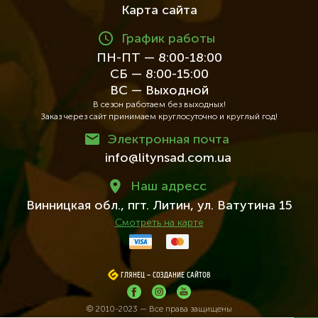
Карта сайта
График работы
ПН-ПТ — 8:00-18:00
СБ — 8:00-15:00
ВС — Выходной
В сезон работаем без выходных!
Заказ через сайт принимаем круглосуточно и круглый год!
Электронная почта
info@litynsad.com.ua
Наш адресc
Винницкая обл.,
пгт. Литин,
ул. Ватутина 15
Смотреть на карте
ГЛЯНЕЦ
ГЛЯНЕЦ
–
–
СОЗДАНИЕ САЙТОВ
СОЗДАНИЕ САЙТОВ
© 2010-2023 — Все права защищены