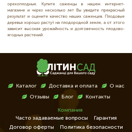
орехоплодные. Купите саженцы в нашем интернет-
магазине и через несколько лет Вы увидите прекрасный
результат и оцените качество наших саженцев. Плодовые
деревья хорошо растут на плодородной земле, а от этого
зависит высокая урожайность и долговечность плодово-
ягодных растений.
Меню
Каталог
Доставка и оплата
О нас
в
Отзывы
Блог
Контакты
футері
Компания
Часто задаваемые вопросы
Гарантия
Договор оферты
Политика безопасности