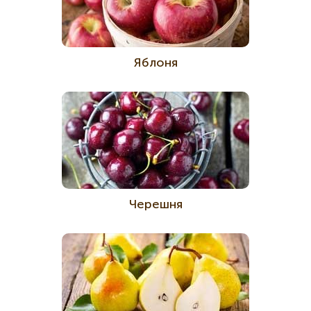
Яблоня
Черешня