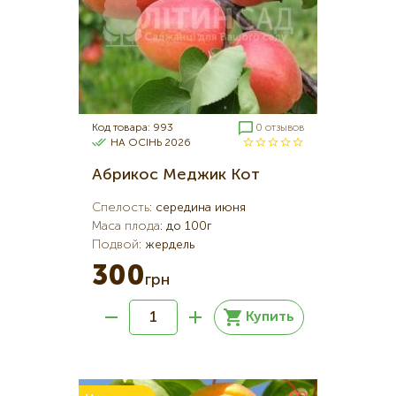
Код товара: 993
0 отзывов
НА ОСІНЬ 2026
Абрикос Меджик Кот
Спелость
:
середина июня
Маса плода
:
до 100г
Подвой
:
жердель
300
грн
Купить