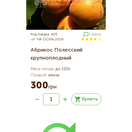
Код товара: 465
1 відгук
НА ОСІНЬ 2026
Абрикос Полесский
крупноплодный
Маса плода
:
до 100г
Подвой
:
алыча
300
грн
Купить
Нумерация
страниц