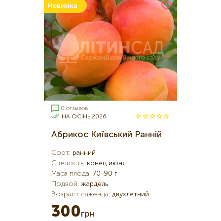
Новинка
0 отзывов
НА ОСІНЬ 2026
Абрикос Київський Ранній
Сорт
:
ранний
Спелость
:
конец июня
Маса плода
:
70-90 г
Подвой
:
жардель
Возраст саженца
:
двухлетний
300
грн