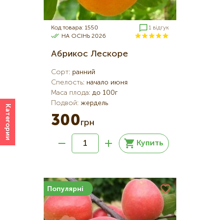
Код товара: 1550
1 відгук
НА ОСІНЬ 2026
Абрикос Лескоре
Сорт
:
ранний
Спелость
:
начало июня
Маса плода
:
до 100г
Подвой
:
жердель
Категории
300
грн
Купить
Популярні