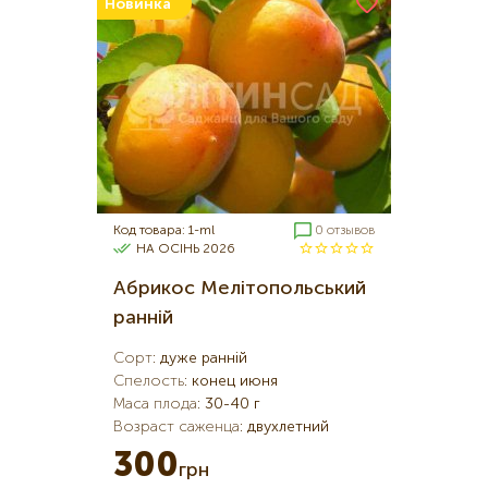
Новинка
Код товара: 1-ml
0 отзывов
НА ОСІНЬ 2026
Абрикос Мелітопольський
ранній
Сорт
:
дуже ранній
Спелость
:
конец июня
Маса плода
:
30-40 г
Возраст саженца
:
двухлетний
300
грн