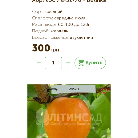
Абрикос Ле-32/76 - Betinka
Сорт
:
средний
Спелость
:
середина июля
Маса плода
:
60-100 до 120г
Подвой
:
жердель
Возраст саженца
:
двухлетний
300
грн
Купить