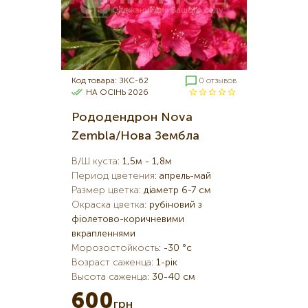
Код товара: ЗКС-62
0 отзывов
НА ОСІНЬ 2026
Рододендрон Nova
Zembla/Нова Зембла
В/Ш куста
:
1,5м - 1,8м
Период цветения
:
апрель-май
Размер цветка
:
діаметр 6-7 см
Окраска цветка
:
рубіновий з
фіолетово-коричневими
вкрапленнями
Морозостойкость
:
-30 °c
Возраст саженца
:
1-рік
Высота саженца
:
30-40 см
600
грн