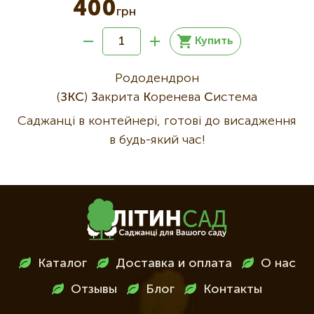
400
грн
Купить
Рододендрон
(
ЗКС
)
З
акрита
К
оренева
С
истема
Саджанці в контейнері, готові до висадження
в будь-який час!
Меню
Каталог
Доставка и оплата
О нас
в
Отзывы
Блог
Контакты
футері