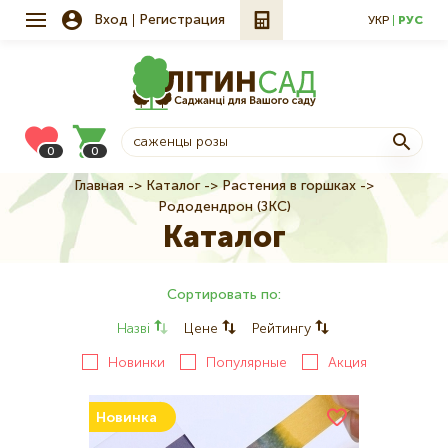
Вход
Регистрация
УКР
РУС
0
0
Главная
Каталог
Растения в горшках
Строка
Рододендрон (ЗКС)
навигации
Каталог
Сортировать по:
Назві
Цене
Рейтингу
Новинки
Популярные
Акция
Новинка