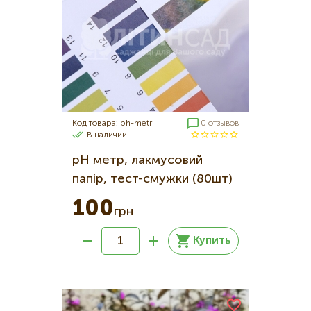
Код товара: ph-metr
0 отзывов
В наличии
pH метр, лакмусовий
папір, тест-смужки (80шт)
100
грн
Купить