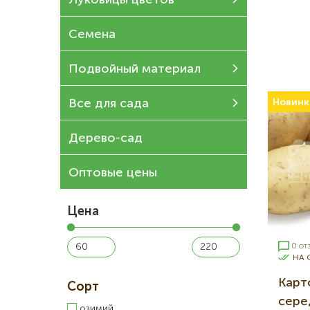
Луковицы цветов
Семена
Подвойный материал
Все для сада
Новинк
Дерево-сад
Оптовые цены
Цена
0 от
НА 
Карт
Сорт
серед
озимий