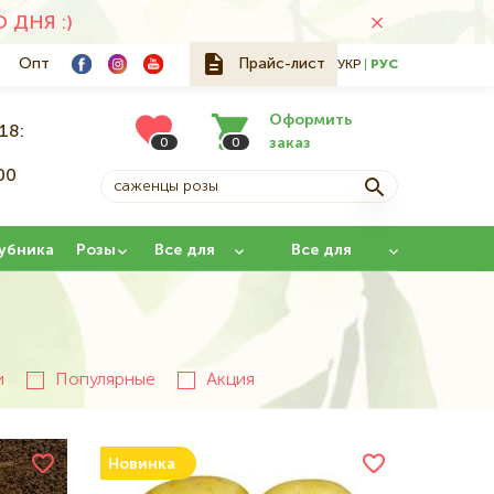
ДНЯ :)
Опт
Прайс-лист
УКР
РУС
Оформить
18:
заказ
0
0
00
й
убника
Розы
Все для
Все для
сада
прививки
и
Популярные
Акция
Новинка