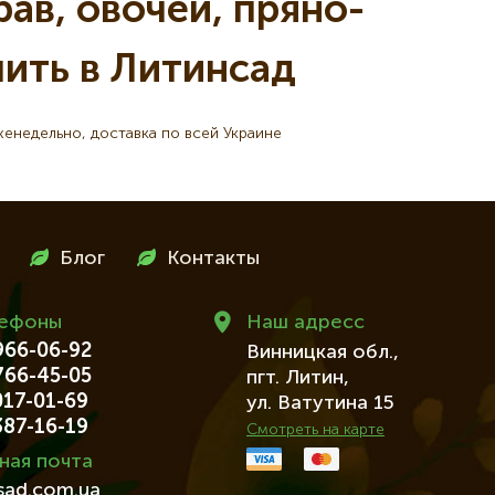
ав, овочей, пряно-
пить в Литинсад
енедельно, доставка по всей Украине
Блог
Контакты
лефоны
Наш адресc
66-06-92
Винницкая обл.,
66-45-05
пгт. Литин,
17-01-69
ул. Ватутина 15
87-16-19
Смотреть на карте
ная почта
nsad.com.ua