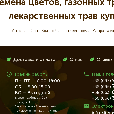
емена цветов, газонных тр
лекарственных трав ку
У нас вы найдете большой ассортимент семян. Отправка еж
Доставка и оплата
О нас
Отзывы
График работы
Наши те
+38 (097)
9
ПН-ПТ — 8:00-18:00
+38 (095)
7
СБ — 8:00-15:00
+38 (063)
0
ВС — Выходной
+38 (068)
3
В сезон работаем без
выходных!
Электрон
Заказ через сайт принимаем
круглосуточно и круглый год!
info@lity