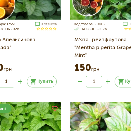
ара: 17551
0 отзывов
Код товара: 20882
0
ОСІНЬ 2026
НА ОСІНЬ 2026
а Апельсинова
М'ята Грейпфрутова
nada"
"Mentha piperita Grape
Mint"
0
150
грн
грн
Купить
Ку
рні