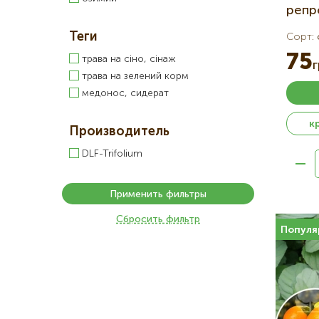
репро
Теги
Сорт
:
75
трава на сіно, сінаж
трава на зелений корм
медонос, сидерат
к
Производитель
DLF-Trifolium
Применить фильтры
Сбросить фильтр
Популя