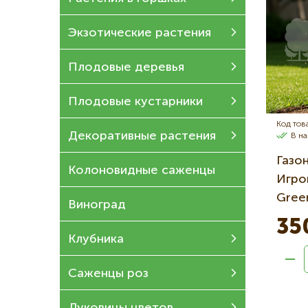
Экзотические растения
Плодовые деревья
Плодовые кустарники
Код това
Декоративные растения
В н
Газо
Колоновидные саженцы
Игро
Green
Виноград
35
Клубника
Саженцы роз