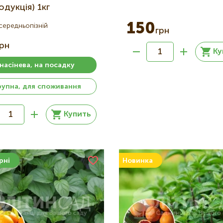
дукція) 1кг
150
середньопізній
грн
грн
Ку
насінева, на посадку
рупна, для споживання
Купить
рні
Новинка