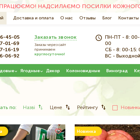
ПРАЦЮЄМО! НАДСИЛАЄМО ПОСИЛКИ КОЖНОГО 
ий
Основна
Доставка и оплата
О нас
Отзывы
Блог
Контакты
навіґація
6-45-05
Заказать звонок
ПН-ПТ - 8: 00-
7-01-69
00
Заказы через сайт
7-16-19
СБ - 8: 00-15: 
принимаем
круглосуточно!
6-06-92
ВС - Выходно
довые
Ягодные
Декор
Колоновидные
Виноград
Кл
ать по:
Назві
Цене
Рейтингу
Новинк
а
Новинка