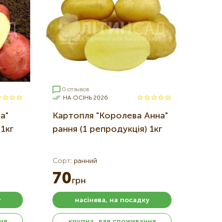
0 отзывов
НА ОСІНЬ 2026
а"
Картопля "Королева Анна"
 1кг
рання (1 репродукція) 1кг
Сорт
:
ранний
70
грн
у
насінева, на посадку
ня
крупна, для споживання