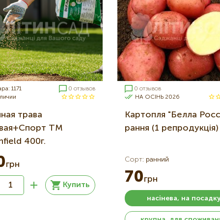
ра: 1171
0 отзывов
0 отзывов
аличии
НА ОСІНЬ 2026
нная трава
Картопля "Белла Росс
вая+Спорт ТМ
рання (1 репродукція)
field 400г.
0
Сорт
:
ранний
грн
70
грн
Купить
насінева, на посадк
крупна, для споживан