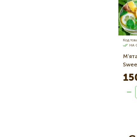
Код тов
НА 
М'ята
Swee
15
Нумера
страниц