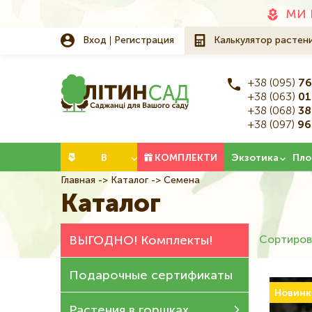
Додаткове
МИ 
меню
Вход
Регистрация
Калькулятор растен
+38 (095)
76
+38 (063)
01
+38 (068)
38
+38 (097)
96
Категорії
В
КОМПЛЕКТИ
Экзотика
Пло
Главная
Каталог
Семена
Строка
НАЛИЧИИ
Каталог
навигации
ВЫГОДНО! Комплекты!
Сортиров
Подарочные сертификаты
Новинк
Растения в горшках