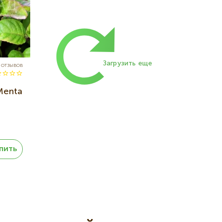
Нумерация
страниц
Загрузить еще
 отзывов
Menta
пить