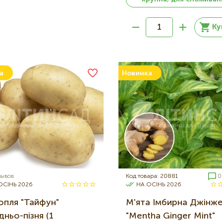
Ку
а
Новинка
зывов
Код товара: 20881
0
ОСІНЬ 2026
НА ОСІНЬ 2026
опля "Тайфун"
М'ята Імбирна Джінж
ньо-пізня (1
"Mentha Ginger Mint"