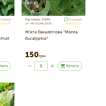
 отзывов
Код товара: 20885
0 отзывов
НА ОСІНЬ 2026
М'ята Евкаліптова "Menta
fruit
Eucalyptus"
150
грн
пить
Купить