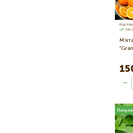
Код тов
НА 
М'ят
"Gra
15
Популя