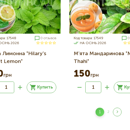
ара: 17548
0 отзывов
Код товара: 17549
0
ОСІНЬ 2026
НА ОСІНЬ 2026
 Лимонна "Hilary's
М'ята Мандаринова "
t Lemon"
Thahi"
0
150
грн
грн
Купить
Ку
ция
1
2
Текущая
Страница
страница