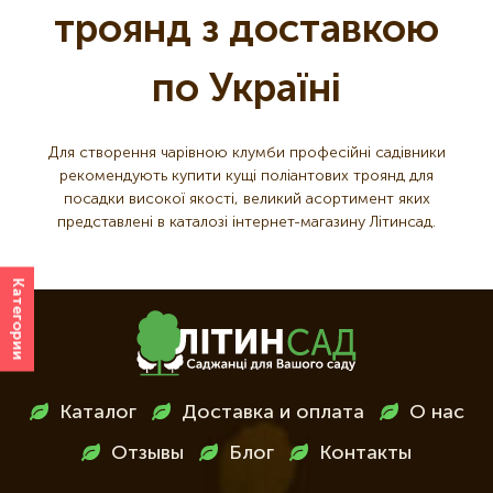
троянд з доставкою
по Україні
Для створення чарівною клумби професійні садівники
рекомендують купити кущі поліантових троянд для
посадки високої якості, великий асортимент яких
представлені в каталозі інтернет-магазину Літинсад.
Категории
Меню
Каталог
Доставка и оплата
О нас
в
Отзывы
Блог
Контакты
футері