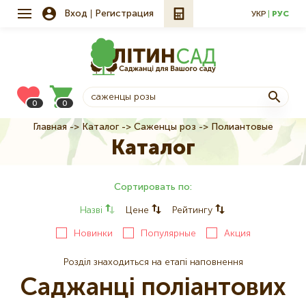
Вход
Регистрация
УКР
РУС
0
0
Главная
Каталог
Саженцы роз
Полиантовые
Строка
Каталог
навигации
Сортировать по:
Назві
Цене
Рейтингу
Новинки
Популярные
Акция
Розділ знаходиться на етапі наповнення
Саджанці поліантових