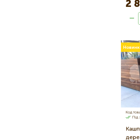
2 
Новинк
Код тов
Під
Кашпо
дере