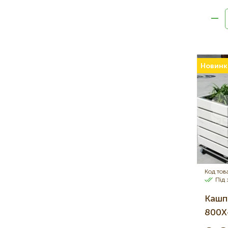
Новинк
Код тов
Під
Кашпо
800Х