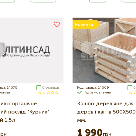
Новинка
ара: 14676
0 отзывов
Код товара: 14669
0
аличии
Під замовлення
иво органічне
Кашпо дерев'яне для
ий послід "Курник"
дерев і квітів 500Х50
й 1,5л
мм.
1 990
грн
грн