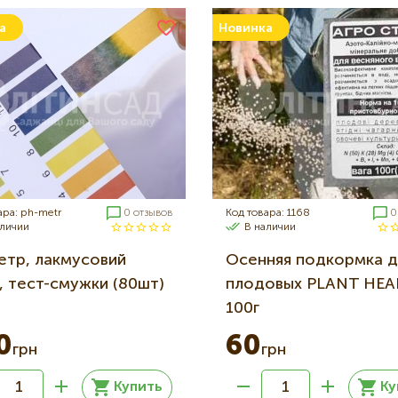
а
Новинка
ара: ph-metr
0 отзывов
Код товара: 1168
0
аличии
В наличии
етр, лакмусовий
Осенняя подкормка д
р, тест-смужки (80шт)
плодовых PLANT HEA
100г
0
60
грн
грн
Купить
Ку