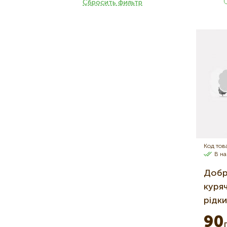
Сбросить фильтр
Код тов
В н
Добр
куряч
рідки
90