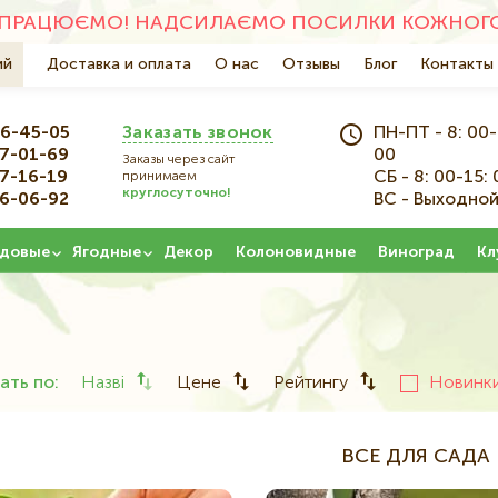
ПРАЦЮЄМО! НАДСИЛАЄМО ПОСИЛКИ КОЖНОГО 
ий
Основна
Доставка и оплата
О нас
Отзывы
Блог
Контакты
навіґація
6-45-05
Заказать звонок
ПН-ПТ - 8: 00-
7-01-69
00
Заказы через сайт
7-16-19
СБ - 8: 00-15: 
принимаем
круглосуточно!
6-06-92
ВС - Выходно
довые
Ягодные
Декор
Колоновидные
Виноград
Кл
ать по:
Назві
Цене
Рейтингу
Новинк
ВСЕ ДЛЯ САДА