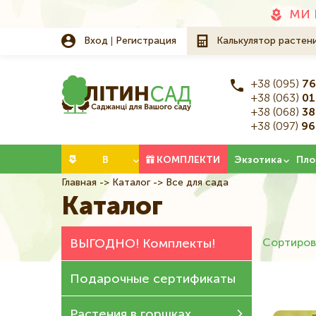
Додаткове
МИ 
меню
Вход
Регистрация
Калькулятор растен
+38 (095)
76
+38 (063)
01
+38 (068)
38
+38 (097)
96
Категорії
В
КОМПЛЕКТИ
Экзотика
Пло
Главная
Каталог
Все для сада
Строка
НАЛИЧИИ
Каталог
навигации
ВЫГОДНО! Комплекты!
Сортиров
Подарочные сертификаты
Растения в горшках