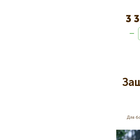
3 
Нумера
страниц
За
Для б