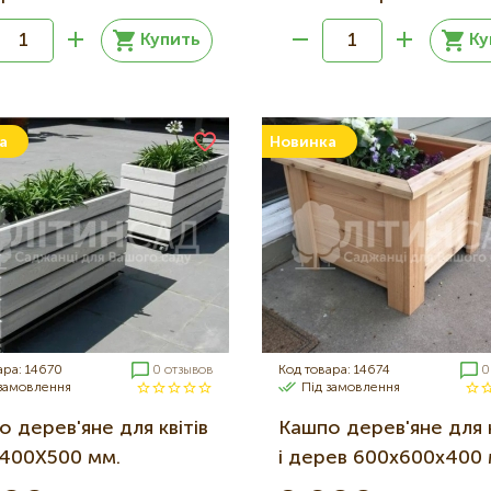
Купить
Ку
а
Новинка
ара: 14670
0 отзывов
Код товара: 14674
0
 замовлення
Під замовлення
 дерев'яне для квітів
Кашпо дерев'яне для к
400Х500 мм.
і дерев 600х600х400 