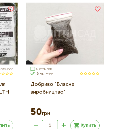
 отзывов
0 отзывов
В наличии
ля
Добриво "Власне
LTH
виробництво"
50
грн
пить
Купить