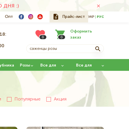
ДНЯ :)
Опт
Прайс-лист
УКР
РУС
Оформить
18:
заказ
0
0
00
й
убника
Розы
Все для
Все для
сада
прививки
и
Популярные
Акция