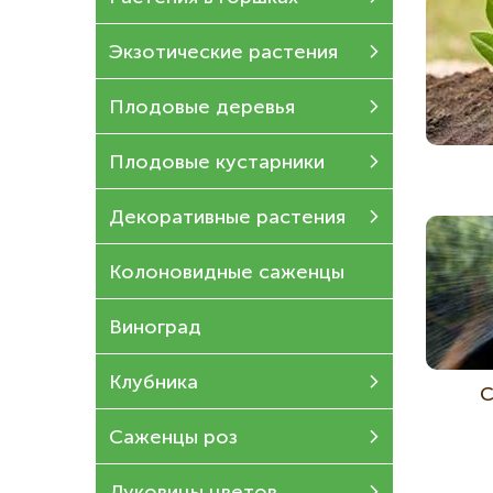
Экзотические растения
Плодовые деревья
Плодовые кустарники
Декоративные растения
Колоновидные саженцы
Виноград
Клубника
С
Саженцы роз