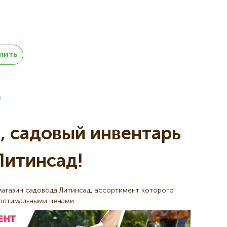
пить
ца
, садовый инвентарь
Литинсад!
магазин садовода Литинсад, ассортимент которого
оптимальными ценами.