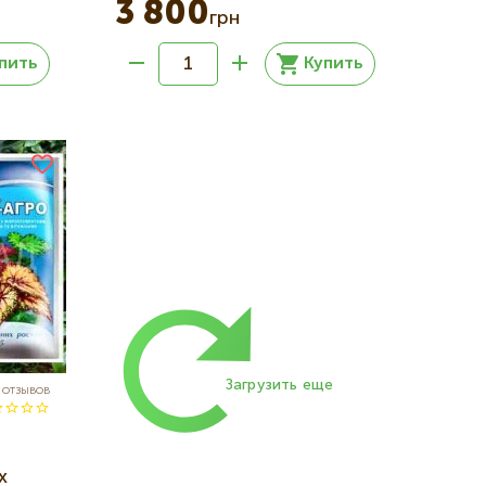
3 800
грн
пить
Купить
Нумерация
страниц
Загрузить еще
 отзывов
х