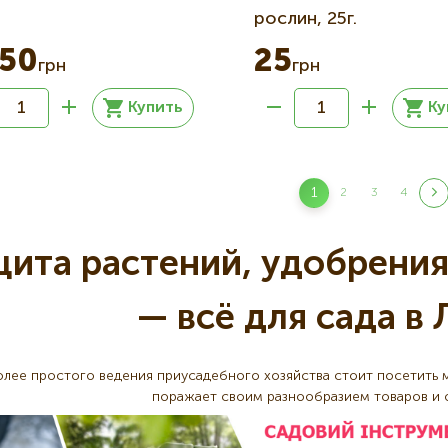
рослин, 25г.
350
25
грн
грн
Купить
Ку
ция
1
2
3
4
Текущая
Страница
Страница
Страни
страница
щита растений, удобрения
— всё для сада в 
олее простого ведения приусадебного хозяйства стоит посетить 
поражает своим разнообразием товаров и 