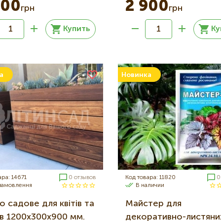
800
2 900
грн
грн
Купить
Ку
а
Новинка
ара: 14671
0 отзывов
Код товара: 11820
0
 замовлення
В наличии
 садове для квітів та
Майстер для
в 1200х300х900 мм.
декоративно-листяни