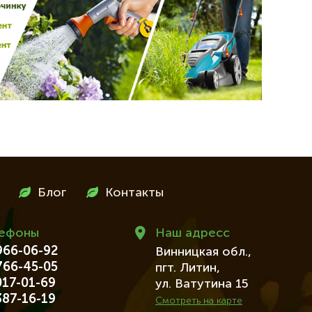
Блог
Контакты
лефоны
Наш адресc
66-06-92
Винницкая обл.,
66-45-05
пгт. Литин,
17-01-69
ул. Ватутина 15
87-16-19
Смотреть на карте