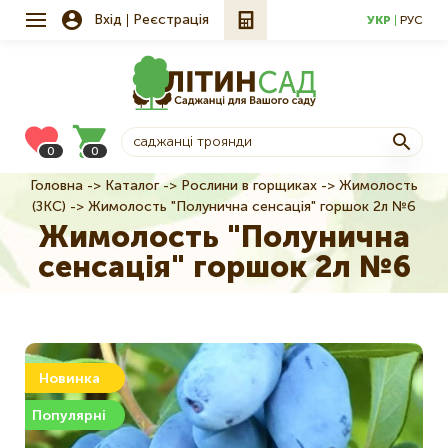
Вхід
Реєстрація
УКР
РУС
0
0
Головна
Каталог
Рослини в горщиках
Жимолость
Рядок
(ЗКС)
Жимолость "Полунична сенсація" горшок 2л №6
навіґації
Жимолость "Полунична
сенсація" горшок 2л №6
Новинка
Популярні