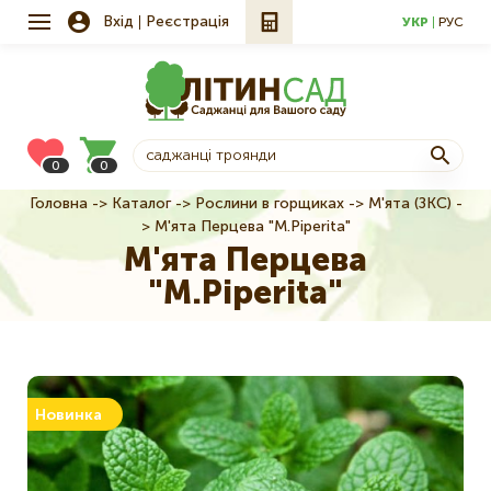
Вхід
Реєстрація
УКР
РУС
0
0
Головна
Каталог
Рослини в горщиках
М'ята (ЗКС)
Рядок
М'ята Перцева "M.Piperita"
навіґації
М'ята Перцева
"M.Piperita"
Новинка