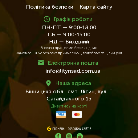
Політика безпеки
Карта сайту
Графік роботи
ПН-ПТ — 9:00-18:00
СБ — 9:00-15:00
НД — Вихідний
В сезон працюємо без вихідних!
Замовлення через сайт приймаємо цілодобово та цілий рік!
Електронна пошта
info@litynsad.com.ua
Наша адреса
Вінницька обл.,
смт. Літин,
вул. Г.
Сагайдачного 15
Дивитись на карті
ГЛЯНЕЦЬ
ГЛЯНЕЦЬ
–
–
РОЗРОБКА САЙТІВ
РОЗРОБКА САЙТІВ