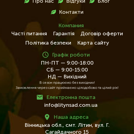
Про нас
Відгуки
Блог
футері
Контакти
Компания
Часті питання
Гарантія
Договір оферти
Політика безпеки
Карта сайту
Графік роботи
ПН-ПТ — 9:00-18:00
СБ — 9:00-15:00
НД — Вихідний
В сезон працюємо без вихідних!
Замовлення через сайт приймаємо цілодобово та цілий рік!
Електронна пошта
info@litynsad.com.ua
Наша адреса
Вінницька обл.,
смт. Літин,
вул. Г.
Сагайдачного 15