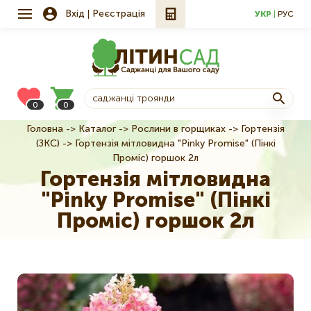
Вхід
Реєстрація
УКР
РУС
0
0
Головна
Каталог
Рослини в горщиках
Гортензія
Рядок
(ЗКС)
Гортензія мітловидна "Pinky Promise" (Пінкі
навіґації
Проміс) горшок 2л
Гортензія мітловидна
"Pinky Promise" (Пінкі
Проміс) горшок 2л