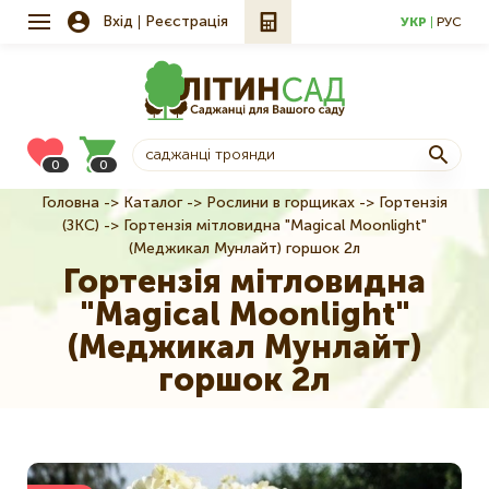
Вхід
Реєстрація
УКР
РУС
0
0
Головна
Каталог
Рослини в горщиках
Гортензія
Рядок
(ЗКС)
Гортензія мітловидна "Magical Moonlight"
навіґації
(Меджикал Мунлайт) горшок 2л
Гортензія мітловидна
"Magical Moonlight"
(Меджикал Мунлайт)
горшок 2л