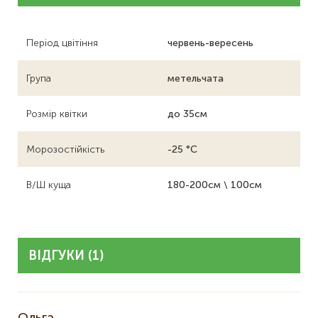
Період цвітіння
червень-вересень
Група
метельчата
Розмір квітки
до 35см
Морозостійкість
-25 °C
В/Ш куща
180-200см \ 100см
ВІДГУКИ (1)
Ольга