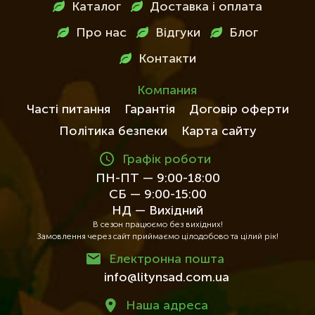
Меню
Каталог
Доставка і оплата
в
Про нас
Відгуки
Блог
футері
Контакти
Компания
Часті питання
Гарантія
Договір оферти
Політика безпеки
Карта сайту
Графік роботи
ПН-ПТ — 9:00-18:00
СБ — 9:00-15:00
НД — Вихідний
В сезон працюємо без вихідних!
Замовлення через сайт приймаємо цілодобово та цілий рік!
Електронна пошта
info@litynsad.com.ua
Наша адреса