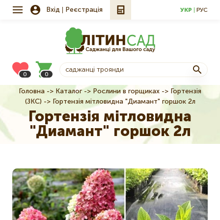
Вхід
Реєстрація
УКР
РУС
0
0
Головна
Каталог
Рослини в горщиках
Гортензія
Рядок
(ЗКС)
Гортензія мітловидна "Диамант" горшок 2л
навіґації
Гортензія мітловидна
"Диамант" горшок 2л