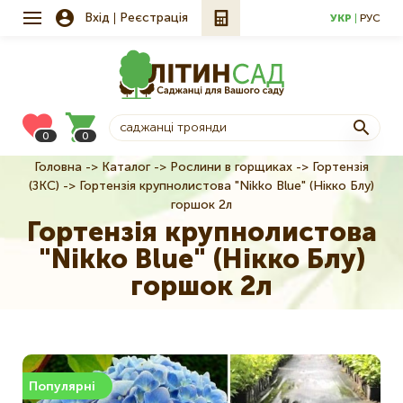
Вхід
Реєстрація
УКР
РУС
0
0
Головна
Каталог
Рослини в горщиках
Гортензія
Рядок
(ЗКС)
Гортензія крупнолистова "Nikko Blue" (Нікко Блу)
навіґації
горшок 2л
Гортензія крупнолистова
"Nikko Blue" (Нікко Блу)
горшок 2л
Популярні