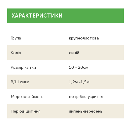
ХАРАКТЕРИСТИКИ
Група
крупнолистова
Колір
синій
Розмір квітки
10 - 20см
В/Ш куща
1,2м -1,5м
Морозостійкість
потрібне укриття
Період цвітіння
липень-вересень