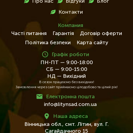
Про нас
Відгуки
Блог
футері
Контакти
Компания
Часті питання
Гарантія
Договір оферти
Політика безпеки
Карта сайту
Графік роботи
ПН-ПТ — 9:00-18:00
СБ — 9:00-15:00
НД — Вихідний
В сезон працюємо без вихідних!
Замовлення через сайт приймаємо цілодобово та цілий рік!
Електронна пошта
info@litynsad.com.ua
Наша адреса
Вінницька обл.,
смт. Літин,
вул. Г.
Сагайдачного 15