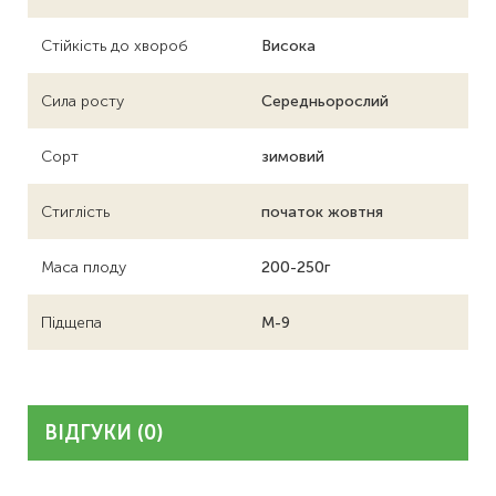
Стійкість до хвороб
Висока
Сила росту
Середньорослий
Сорт
зимовий
Стиглість
початок жовтня
Маса плоду
200-250г
Підщепа
М-9
ВІДГУКИ (0)