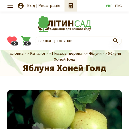
Вхід
Реєстрація
УКР
РУС
0
0
Головна
Каталог
Плодові дерева
Яблуня
Яблуня
Рядок
Хоней Голд
навіґації
Яблуня Хоней Голд