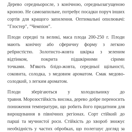
Дерево
середньоросле, з конічною, середньозагущеною
кроною. Не самозапильне, потребує посадки поруч інших
сортів для кращого запилення. Оптимальні опилювачі:
"Глостер", "Чемпіон".
Плоди
середні та великі, маса плода
200
-
250
г.
Плоди
мають конічну або сферичну форму з легкою
ребристістю.
З
олотисто-жовта шкірка з зеленим
відтінком, покрита підшкірними сірими
точками.
М'якот
ь
б
лідо-жовта, середньої щільності,
соковита, солодка, з медовим ароматом.
Смак
медово-
солодкий, з легким ароматом.
П
лоди зберігаються у холодильнику до
травня.
М
орозостійкість
висока, дерево добре переносить
пониження температури, що робить його придатним для
вирощування в північних регіонах.
Сорт стійкий до
парші та мучнистої роси.
Стійкість до хвороб
знижує
необхідність у частих обробках, що полегшує догляд за