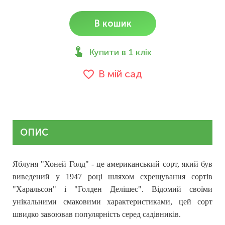
В кошик
Купити в 1 клік
В мій сад
ОПИС
Яблуня "Хоней Голд"
- це американський сорт, який був
виведений у 1947 році шляхом схрещування сортів
"Харальсон" і "Голден Делішес". Відомий своїми
унікальними смаковими характеристиками, цей сорт
швидко завоював популярність серед садівників.