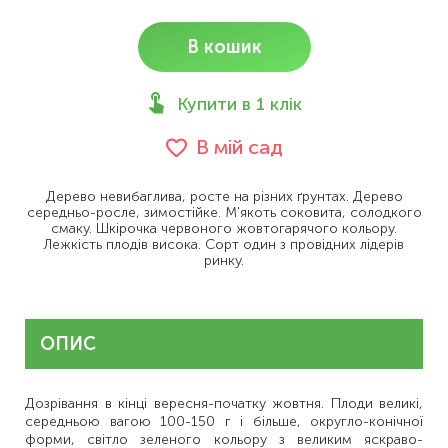
В кошик
Купити в 1 клік
В мій сад
Дерево невибаглива, росте на різних ґрунтах. Дерево
середньо-росле, зимостійке. М'якоть соковита, солодкого
смаку. Шкірочка червоного жовтогарячого кольору.
Лежкість плодів висока. Сорт один з провідних лідерів
ринку.
ОПИС
Дозрівання в кінці вересня-початку жовтня. Плоди великі,
середньою вагою 100-150 г і більше, округло-конічної
форми, світло зеленого кольору з великим яскраво-