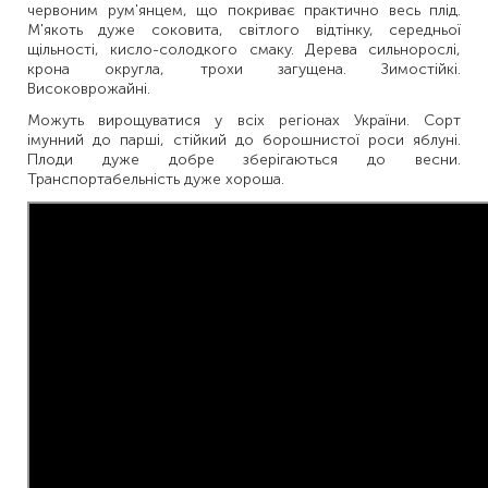
червоним рум'янцем, що покриває практично весь плід.
М'якоть дуже соковита, світлого відтінку, середньої
щільності, кисло-солодкого смаку. Дерева сильнорослі,
крона округла, трохи загущена. Зимостійкі.
Високоврожайні.
Можуть вирощуватися у всіх регіонах України. Сорт
імунний до парші, стійкий до борошнистої роси яблуні.
Плоди дуже добре зберігаються до весни.
Транспортабельність дуже хороша.