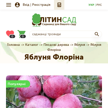
Вхід
Реєстрація
УКР
РУС
0
0
Головна
Каталог
Плодові дерева
Яблуня
Яблуня
Рядок
Флоріна
навіґації
Яблуня Флоріна
Популярні