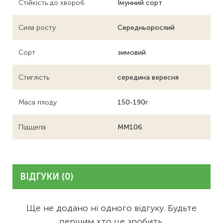
Стійкість до хвороб
Імунний сорт
Сила росту
Середньорослий
Сорт
зимовий
Стиглість
середина вересня
Маса плоду
150-190г
Підщепа
ММ106
ВІДГУКИ (0)
Ще не додано ні одного відгуку. Будьте
першим хто це зробить.