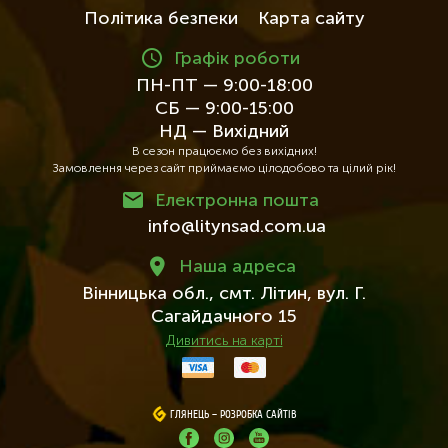
Політика безпеки
Карта сайту
Графік роботи
ПН-ПТ — 9:00-18:00
СБ — 9:00-15:00
НД — Вихідний
В сезон працюємо без вихідних!
Замовлення через сайт приймаємо цілодобово та цілий рік!
Електронна пошта
info@litynsad.com.ua
Наша адреса
Вінницька обл.,
смт. Літин,
вул. Г.
Сагайдачного 15
Дивитись на карті
ГЛЯНЕЦЬ
ГЛЯНЕЦЬ
–
–
РОЗРОБКА САЙТІВ
РОЗРОБКА САЙТІВ