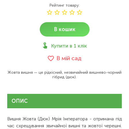
Рейтинг товару
В кошик
Купити в 1 клік
В мій сад
Жовта вишня — це рідкісний, незвичайний вишнево-чорний
гібрид (дюк).
ОПИС
Вишня Жовта (Дюк) Мрія Імператора - отримана під
час схрещування звичайної вишні та жовтої черешні.