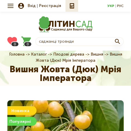
Вхід
Реєстрація
УКР
РУС
0
0
Головна
Каталог
Плодові дерева
Вишня
Вишня
Рядок
Жовта (Дюк) Мрія Імператора
навіґації
Вишня Жовта (Дюк) Мрія
Імператора
Новинка
Популярні