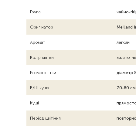
Група
чайно-гі
Оригінатор
Meilland 
Аромат
легкий
Колір квітки
жовто-че
Розмір квітки
діаметр 
В/Ш куща
70-80 см
Кущі
прямосто
Період цвітіння
повторно