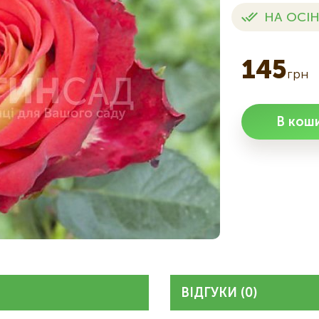
НА ОСІН
145
грн
В кош
ВІДГУКИ (0)