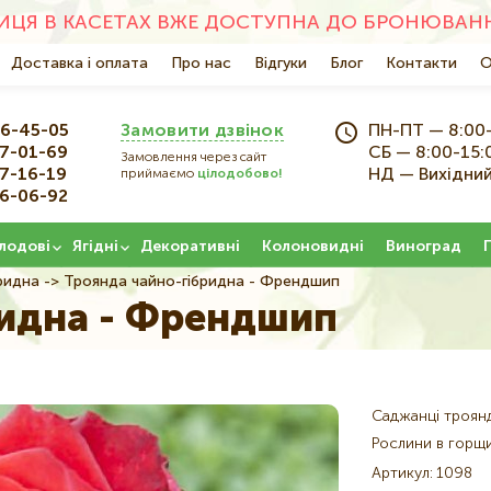
ЦЯ В КАСЕТАХ ВЖЕ ДОСТУПНА ДО БРОНЮВАНН
Основна
Доставка і оплата
Про нас
Відгуки
Блог
Контакти
О
навіґація
6-45-05
Замовити дзвінок
ПН-ПТ — 8:00
7-01-69
СБ — 8:00-15:
Замовлення через сайт
7-16-19
НД — Вихідни
приймаємо
цілодобово!
6-06-92
лодові
Ягідні
Декоративні
Колоновидні
Виноград
ридна
Троянда чайно-гібридна - Френдшип
ридна - Френдшип
Саджанці троян
Рослини в горщ
Артикул
1098