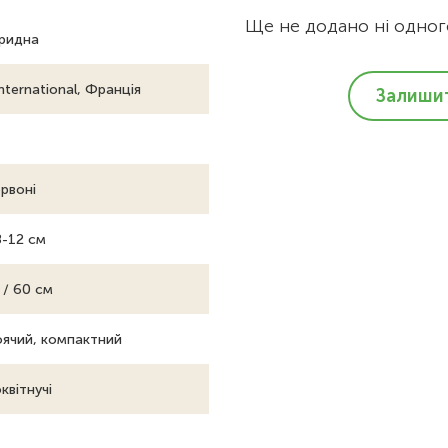
Ще не додано ні одного
бридна
International, Франція
Залишит
рвоні
8-12 см
 / 60 см
ячий, компактний
квітнучі