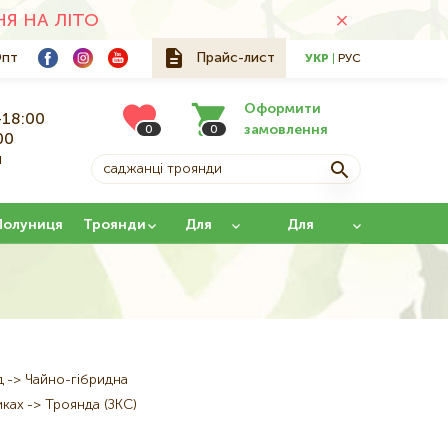
Я НА ЛІТО
пт
Прайс-лист
УКР
РУС
Оформити
-18:00
замовлення
0
0
00
й
Полуниця
Троянди
Для
Для
саду
щеплення
д
Чайно-гібридна
иках
Троянда (ЗКС)