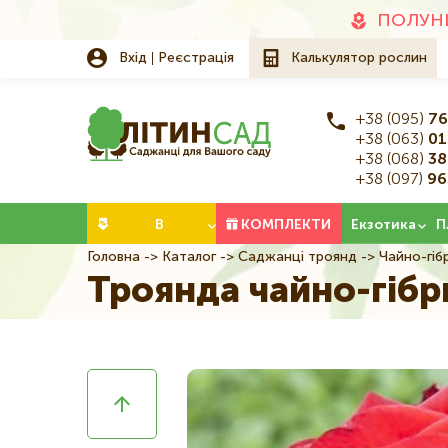
Додаткове
ПОЛУНИ
меню
Вхід
Реєстрація
Калькулятор рослин
+38 (095)
76
+38 (063)
01
+38 (068)
38
+38 (097)
96
Категорії
В
КОМПЛЕКТИ
Екзотика
П
Головна
Каталог
Саджанці троянд
Чайно-гіб
Рядок
НАЯВНОСТІ
Троянда чайно-гіб
навіґації