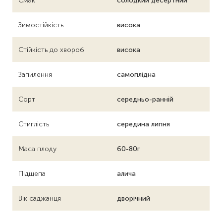
Смак
солодкий десертний
Зимостійкість
висока
Стійкість до хвороб
висока
Запилення
самоплідна
Сорт
середньо-ранній
Стиглість
середина липня
Маса плоду
60-80г
Підщепа
алича
Вік саджанця
дворічний