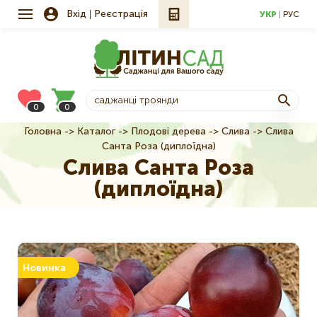
Вхід
Реєстрація
УКР
РУС
0
0
Головна
Каталог
Плодові дерева
Слива
Слива
Рядок
Санта Роза (диплоїдна)
навіґації
Слива Санта Роза
(диплоїдна)
Новинка