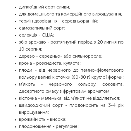
диплоїдний сорт сливи;
для домашнього та комерційного вирощування;
термін дозрівання - середньоранній;
самозапильний сорт;
селекція - США;
збір врожаю - розтягнутий період з 20 липня по
10 серпня;
дерево - середньо- або сильноросле;
крона - розкидиста, куляста;
плоди - від червоного до темно-фіолетового
кольору великі кісточки (60-80 г) круглої форми;
м'якоть - червоного кольору, соковита,
десертного смаку з фруктовим ароматом;
кісточка - маленька, від м'якоті не відділяється;
швидкодіючий сорт - плодоносить на 3-4 рік
вирощування;
врожайність - висока;
плодоношення - регулярне;