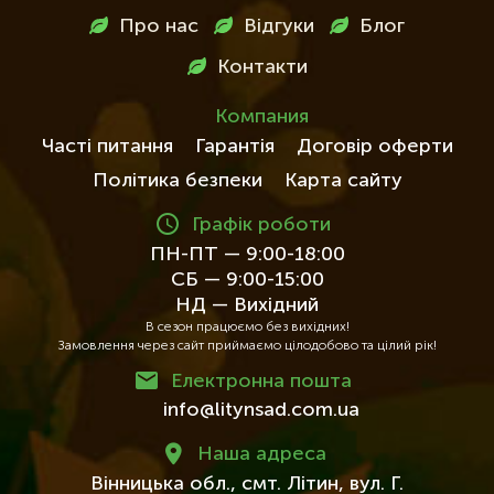
в
Про нас
Відгуки
Блог
футері
Контакти
Компания
Часті питання
Гарантія
Договір оферти
Політика безпеки
Карта сайту
Графік роботи
ПН-ПТ — 9:00-18:00
СБ — 9:00-15:00
НД — Вихідний
В сезон працюємо без вихідних!
Замовлення через сайт приймаємо цілодобово та цілий рік!
Електронна пошта
info@litynsad.com.ua
Наша адреса
Вінницька обл.,
смт. Літин,
вул. Г.