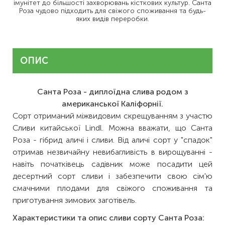
імунітет до більшості захворювань кісткових культур. Санта
Роза чудово підходить для свіжого споживання та будь-
яких видів переробки.
ОПИС
Санта Роза - диплоїдна слива родом з
американської Каліфорнії.
Сорт отриманий міжвидовим скрещуванням з участю
Сливи китайської Lindl. Можна вважати, що Санта
Роза - гібрид аличі і сливи. Від аличі сорт у "спадок"
отримав незвичайну невибагливість в вирощуванні -
навіть початківець садівник може посадити цей
десертний сорт сливи і забезпечити свою сім'ю
смачними плодами для свіжого споживання та
приготування зимових заготівель.
Характеристики та опис сливи сорту Санта Роза: