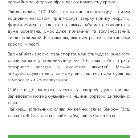
врожайне та формує пірамідальну компактну крону.
Плоди великі, 100-150г, темно синього кольору з сизим
восковим нальотом, приплюснуті зверху і знизу, округлої
форми. М'якуш світло-жовта, щільна, м'ясиста, соковита та
дуже ароматна. Смак дуже приємний та збалансований,
кисло-солодкий. Кісточка відділяється разом з частинками
врослої м'якоті.
Врожайність висока, транспортабельність чудова, зберігати
сливи можна у холодильнику до 4-6 тижнів без втрати
товарного вигляду а смакових якостей. Можна
використовувати як у свіжому вигляді, так і для сушіння,
заморозки чи консервування.
Стійкість до морозів, засухи та хвороб дуже висока.
Запилювати можна будь-якими іншими сортами диплоїдних
слив.
Найкращі запильники: слива Анжеліно, слива Байрон Голд,
слива ТоЧеСан, слива Прайм-тайм, слива Санта Роза.