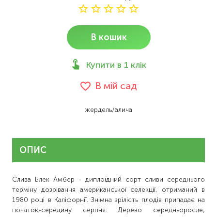
В кошик
Купити в 1 клік
В мій сад
жердель/алича
ОПИС
Слива Блек Амбер - диплоїдний сорт сливи середнього
терміну дозрівання американської селекції, отриманий в
1980 році в Каліфорнії. Знімна зрілість плодів припадає на
початок-середину серпня. Дерево середньоросле,