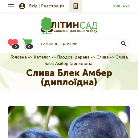
Вхід
Реєстрація
УКР
РУС
0
0
Головна
Каталог
Плодові дерева
Слива
Слива
Рядок
Блек Амбер (диплоїдна)
навіґації
Слива Блек Амбер
(диплоїдна)