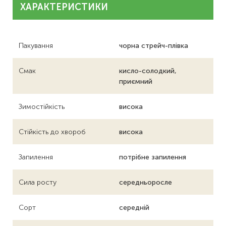
ХАРАКТЕРИСТИКИ
Пакування
чорна стрейч-плівка
Смак
кисло-солодкий,
приємний
Зимостійкість
висока
Стійкість до хвороб
висока
Запилення
потрібне запилення
Сила росту
середньоросле
Сорт
середній