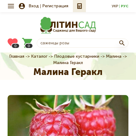
Вход
Регистрация
УКР
РУС
0
0
Главная
Каталог
Плодовые кустарники
Малина
Строка
Малина Геракл
навигации
Малина Геракл