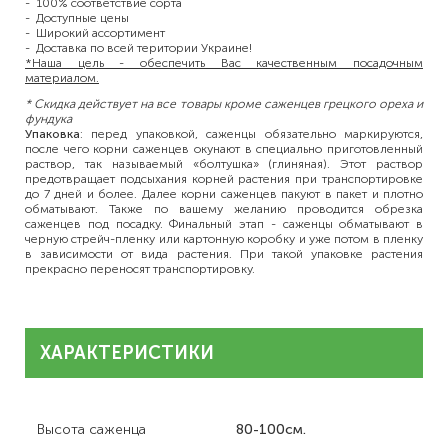
- 100% соответствие сорта
- Доступные цены
- Широкий ассортимент
- Доставка по всей територии Украине!
*Наша цель - обеспечить Вас качественным посадочным
материалом.
* Скидка действует на все товары кроме саженцев грецкого ореха и
фундука
Упаковка
: перед упаковкой, саженцы обязательно маркируются,
после чего корни саженцев окунают в специально приготовленный
раствор, так называемый «болтушка» (глиняная). Этот раствор
предотвращает подсыхания корней растения при транспортировке
до 7 дней и более. Далее корни саженцев пакуют в пакет и плотно
обматывают. Также по вашему желанию проводится обрезка
саженцев под посадку. Финальный этап - саженцы обматывают в
черную стрейч-пленку или картонную коробку и уже потом в пленку
в зависимости от вида растения. При такой упаковке растения
прекрасно переносят транспортировку.
ХАРАКТЕРИСТИКИ
Высота саженца
80-100см.