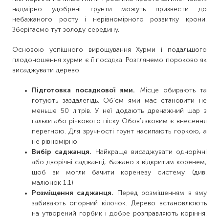
надмірно удобрені грунти можуть призвести до
небажаного росту і нерівномірного розвитку крони.
Зберігаємо тут золоду середину.
Основою успішного вирощування Хурми і подальшого
плодоношення хурми є її посадка. Розглянемо пороково як
висаджувати дерево.
Підготовка посадкової ями.
Місце обирають та
готують заздалегідь. Об'єм ями має становити не
меньше 50 літрів. У неї додають дренажний шар з
гальки або річкового піску Обов'язковим є внесення
перегною. Для зручності грунт насипають горкою, а
не рівномірно.
Вибір саджанця.
Найкраще висаджувати однорічні
або дворічні саджанці, бажано з відкритим коренем,
щоб ви могли бачити кореневу систему. (див.
малюнок 1.1)
Розміщення саджанця.
Перед розміщенням в яму
забивають опорний кілочок. Дерево встановлюють
на утворений горбик і добре розправляють коріння.