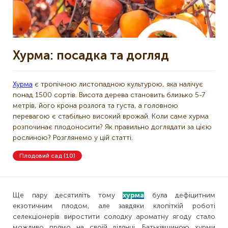
Хурма: посадка та догляд
Хурма
є тропічною листопадною культурою, яка налічує
понад 1500 сортів. Висота дерева становить близько 5-7
метрів, його крона розлога та густа, а головною
перевагою є стабільно високий врожай. Коли саме хурма
розпочинає плодоносити? Як правильно доглядати за цією
рослиною? Розглянемо у цій статті.
Плодовий сад (10)
Ще пару десятиліть тому
хурма
була дефіцитним
екзотичним плодом, але завдяки клопіткій роботі
селекціонерів виростити солодку ароматну ягоду стало
можливо прямо на своїй ділянці. Батьківщиною хурми