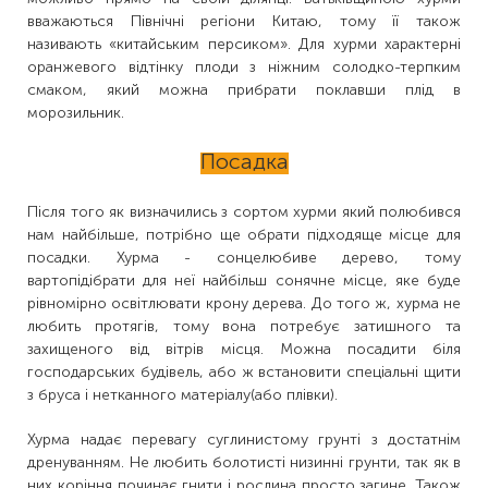
вважаються Північні регіони Китаю, тому її також
називають «китайським персиком». Для хурми характерні
оранжевого відтінку плоди з ніжним солодко-терпким
смаком, який можна прибрати поклавши плід в
морозильник.
Посадка
Після того як визначились з сортом хурми який полюбився
нам найбільше, потрібно ще обрати підходяще місце для
посадки. Хурма - сонцелюбиве дерево, тому
вартопідібрати для неї найбільш сонячне місце, яке буде
рівномірно освітлювати крону дерева. До того ж, хурма не
любить протягів, тому вона потребує затишного та
захищеного від вітрів місця. Можна посадити біля
господарських будівель, або ж встановити спеціальні щити
з бруса і нетканного матеріалу(або плівки).
Хурма надає перевагу суглинистому грунті з достатнім
дренуванням. Не любить болотисті низинні грунти, так як в
них коріння починає гнити і рослина просто загине. Також