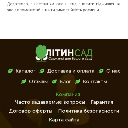
Додатково, з настанням осені, слід вносити підживлення,
яке допоможе збільшити зимостійкість рослини.
Меню
Каталог
Доставка и оплата
О нас
в
Отзывы
Блог
Контакты
футері
Компания
Часто задаваемые вопросы
Гарантия
Договор оферты
Политика безопасности
Карта сайта