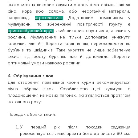
цього можна використовувати органічні матеріали, такі як
сіно, кора або солома, або неорганічні матеріали,
наприклад,
агротекстиль
.
Додатковим помічником у
мульчуванні та збереженні повітряності ґрунту є
пристовбуровий круг
,
який використовується для захисту
рослини. Мульчування не тільки допомагає уникнути
корочки, але й вберегти коріння від переохолодження,
бур'янів та шкідників. Таке укриття не лише забезпечує
захист від росту бур'янів, але й допомагає зберегти
оптимальні умови навколо рослини.
4. Обрізування гілок.
Для створення правильної крони хурми рекомендується
річна обрізка гілок. Особливістю цієї культури є
плодоношення на нових пагонах, які з'являються протягом
поточного року.
Порядок обрізки такий:
У перший рік після посадки саджанця
рекомендується лише зрізати його до висоти 80 см,