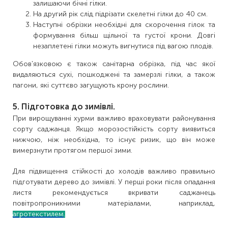
залишаючи бічні гілки.
На другий рік слід підрізати скелетні гілки до 40 см.
Наступні обрізки необхідні для скорочення гілок та
формування більш щільної та густої крони. Довгі
незаплетені гілки можуть вигнутися під вагою плодів.
Обов'язковою є також санітарна обрізка, під час якої
видаляються сухі, пошкоджені та замерзлі гілки, а також
пагони, які суттєво загущують крону рослини.
5. Підготовка до зимівлі.
При вирощуванні хурми важливо враховувати районування
сорту саджанця. Якщо морозостійкість сорту виявиться
нижчою, ніж необхідна, то існує ризик, що він може
вимерзнути протягом першої зими.
Для підвищення стійкості до холодів важливо правильно
підготувати дерево до зимівлі. У перші роки після опадання
листя рекомендується вкривати саджанець
повітропроникними матеріалами, наприклад,
агротекстилем
.