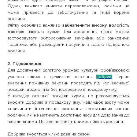
Однак, важливо уникати перезволоження, оскільки це
може призвести до заболочування та гнилі коренів
рослини.
Улітку особливо важливо
забезпечити високу вологість
повітря
навколо хурми. Для досягнення цього можна
застосовувати обприскування вечірніми або ранковими
годинами, або розміщувати посудини з водою під кроною
рослини.
2. Підживлення.
Для досягнення багатого урожаю культури обов'язковою
умовою також є правильне внесення
добрив
.
Перше
внесення поживних речовин проводять під час весняної
посадки, додаючи їх безпосередньо в посадкову яму.
У випадку осінньої посадки хурми, не рекомендується
вносити добрива в посадкову яму. Надлишок азоту може
спричинити інтенсивне зростання вегетативних частин
рослини, які не матимуть достатньо часу для дозрівання до
настання зими. Це значно знизить зимостійкість рослини.
Добрива вносяться кілька разів на сезон: