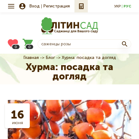
Вход
Регистрация
УКР
РУС
0
0
Главная
Блог
Хурма: посадка та догляд
Строка
Хурма: посадка та
навигации
догляд
16
июня