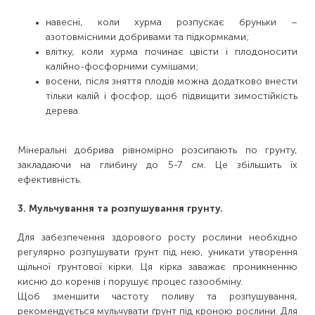
навесні, коли хурма розпускає бруньки –
азотовмісними добривами та підкормками;
влітку, коли хурма починає цвісти і плодоносити
калійно-фосфорними сумішами;
восени, після зняття плодів можна додатково внести
тільки калій і фосфор, щоб підвищити зимостійкість
дерева.
Мінеральні добрива рівномірно розсипають по грунту,
закладаючи на глибину до 5-7 см. Це збільшить їх
ефективність.
3. Мульчування та розпушування грунту.
Для забезпечення здорового росту рослини необхідно
регулярно розпушувати ґрунт під нею, уникати утворення
щільної ґрунтової кірки. Ця кірка заважає проникненню
кисню до коренів і порушує процес газообміну.
Щоб зменшити частоту поливу та розпушування,
рекомендується мульчувати ґрунт під кроною рослини. Для