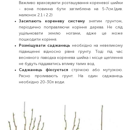
Важливо враховувати розташування кореневої шийки
- вона повинна бути заглиблена на 5-7см.(див.
малюнок 2.1 і 2.2)
Засипають кореневу систему
знятим грунтом,
періодично поправляючи коріння дерева. Не слід
ущільнювати землю ногами, адже це може
пошкодити коріння.
Розміщувати саджанець
необхідно на невеликому
підвищенні відносно рівня грунту. Тоді під час
весняного паводка коренева шийка і місце щеплення
не будуть піддаватись впливу талих вод.
Саджанець фіксується
стрічкою або мутузкою.
Рясно проливають грунт. На один саджанець
необхідно 20-30л води.