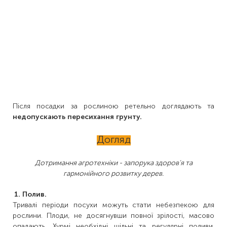
Після посадки за рослиною ретельно доглядають та
недопускають пересихання грунту.
Догляд
Дотримання агротехніки - запорука здоров'я та
гармонійного розвитку дерев.
1. Полив.
Тривалі періоди посухи можуть стати небезпекою для
рослини. Плоди, не досягнувши повної зрілості, масово
опадають. Хурмі необхідні щільні та регулярні поливи.