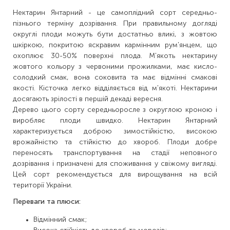
Нектарин Янтарний - це самоплідний сорт середньо-
пізнього терміну дозрівання. При правильному догляді
округлі плоди можуть бути достатньо вликі, з жовтою
шкіркою, покритою яскравим кармінним рум'янцем, що
охоплює 30-50% поверхні плода. М'якоть нектарину
жовтого кольору з червоними прожилками, має кисло-
солодкий смак, вона соковита та має відмінні смакові
якості. Кісточка легко відділяється від м'якоті. Нектарини
досягають зрілості в першій декаді вересня.
Дерево цього сорту середньоросле з округлою кроною і
виробляє плоди швидко. Нектарин Янтарний
характеризується доброю зимостійкістю, високою
врожайністю та стійкістю до хвороб. Плоди добре
переносять транспортування на стадії неповного
дозрівання і призначені для споживання у свіжому вигляді.
Цей сорт рекомендується для вирощування на всій
території України.
Переваги та плюси:
Відмінний смак;