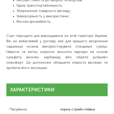
Висока стійкість до хвороб та морозів;
Гарна транспортабельність;
Збереження товарного вигляду;
Універсальність у використанні;
Висока врожайність.
Сорт підходить для вирощування по всій території України.
Він не вибагливий у догляді, але для кращого вкорінення
саджанця можна використовувати спеціальні суміші.
Навесні та влітку корисно вносити підкорм на основі
сульфату амонію, карбаміду або обрати добриво
новоферт. Це допоможе збільшити кількість врожаю та
зробити його якіснішим.
ХАРАКТЕРИСТИКИ
Пакування
чорна стрейч-плівка