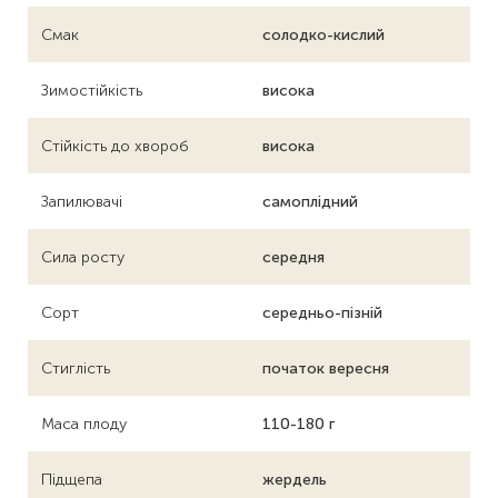
Смак
солодко-кислий
Зимостійкість
висока
Стійкість до хвороб
висока
Запилювачі
самоплідний
Сила росту
середня
Сорт
середньо-пізній
Стиглість
початок вересня
Маса плоду
110-180 г
Підщепа
жердель