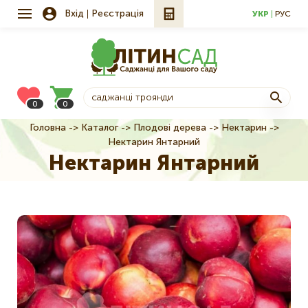
Вхід
Реєстрація
УКР
РУС
0
0
Головна
Каталог
Плодові дерева
Нектарин
Рядок
Нектарин Янтарний
навіґації
Нектарин Янтарний