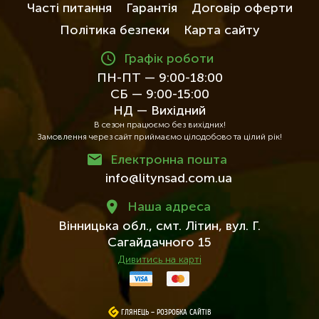
Часті питання
Гарантія
Договір оферти
Політика безпеки
Карта сайту
Графік роботи
ПН-ПТ — 9:00-18:00
СБ — 9:00-15:00
НД — Вихідний
В сезон працюємо без вихідних!
Замовлення через сайт приймаємо цілодобово та цілий рік!
Електронна пошта
info@litynsad.com.ua
Наша адреса
Вінницька обл.,
смт. Літин,
вул. Г.
Сагайдачного 15
Дивитись на карті
ГЛЯНЕЦЬ
ГЛЯНЕЦЬ
–
–
РОЗРОБКА САЙТІВ
РОЗРОБКА САЙТІВ