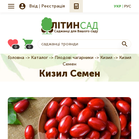
Вхід
Реєстрація
УКР
РУС
0
0
Головна
Каталог
Плодові чагарники
Кизил
Кизил
Рядок
Семен
навіґації
Кизил Семен