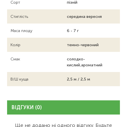
Сорт
пізній
Стиглість
середина вересня
Маса плоду
6 - 7 г
Колір
темно-червоний
Смак
солодко-
кислий,ароматний
В/Ш куща
2,5 м / 2,5 м
ВІДГУКИ (0)
Ще не додано ні одного відгуку. Будьте