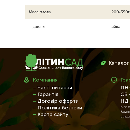
Маса плоду
200-350г
Підщепа
айва
Меню
Каталог
в
футері
Компания
Гра
Часті питання
ПН-
Гарантія
СБ 
Договір оферти
НД 
Політика безпеки
В сез
Замов
Карта сайту
цілод