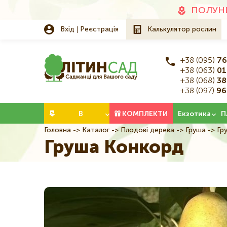
Додаткове
ПОЛУНИ
меню
Вхід
Реєстрація
Калькулятор рослин
+38 (095)
76
+38 (063)
01
+38 (068)
38
+38 (097)
96
Категорії
В
КОМПЛЕКТИ
Екзотика
П
Головна
Каталог
Плодові дерева
Груша
Гр
Рядок
НАЯВНОСТІ
Груша Конкорд
навіґації