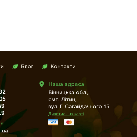
ки
Блог
Контакти
Наша адреса
92
Вінницька обл.,
05
смт. Літин,
69
вул. Г. Сагайдачного 15
19
Дивитись на карті
та
.ua