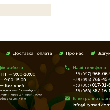
Доставка і оплата
Про нас
Відгу
фік роботи
Наші телефони
+38 (097)
966-06-
ПТ — 9:00-18:00
+38 (095)
766-45-
— 9:00-15:00
+38 (063)
017-01-
— Вихідний
+38 (068)
387-16-
он працюємо без вихідних!
лення через сайт приймаємо
Електронна пош
обово та цілий рік!
info@litynsad.com