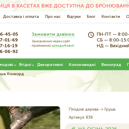
ЦЯ В КАСЕТАХ ВЖЕ ДОСТУПНА ДО БРОНЮВАНН
Основна
Доставка і оплата
Про нас
Відгуки
Блог
Контакти
О
навіґація
6-45-05
Замовити дзвінок
ПН-ПТ — 8:00
7-01-69
СБ — 8:00-15:
Замовлення через сайт
7-16-19
НД — Вихідни
приймаємо
цілодобово!
6-06-92
лодові
Ягідні
Декоративні
Колоновидні
Виноград
уша Конкорд
Плодові дерева
Груша
Артикул
838