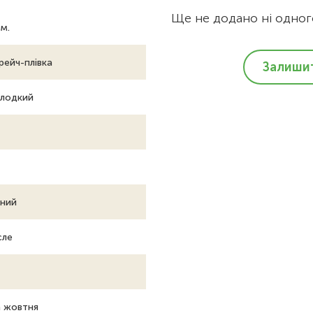
Ще не додано ні одного
м.
рейч-плівка
Залишит
лодкий
ний
сле
 жовтня