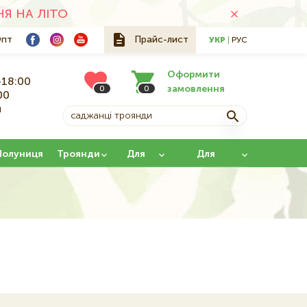
Я НА ЛІТО
пт
Прайс-лист
УКР
РУС
Оформити
-18:00
замовлення
0
0
00
й
Полуниця
Троянди
Для
Для
саду
щеплення