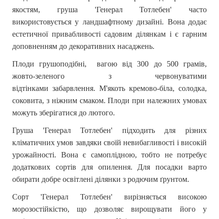
якостям, груша 'Генерал Тотлебен' часто
використовується у ландшафтному дизайні. Вона додає
естетичної привабливості садовим ділянкам і є гарним
доповненням до декоративних насаджень.
Плоди
г
рушоподібн
і
,
вагою
в
ід
300
до
500
грамів
,
жовт
о-зелен
ого
з червонуватими
відтінками
забарвлення
.
М'якоть
к
ремово-біла, солодка,
соковита, з ніжним смаком.
Плоди при належних умовах
можуть зберігатися до лютого.
Груша 'Генерал Тотлебен' підходить для різних
кліматичних умов завдяки своїй невибагливості і високій
урожайності. Вона є самоплідною, тобто не потребує
додаткових сортів для опилення.
Для
посадки
варто
обирати д
обре освітлені ділянки з родючим ґрунтом
.
Сорт 'Генерал Тотлебен' вирізняється високою
морозостійкістю, що дозволяє вирощувати його у