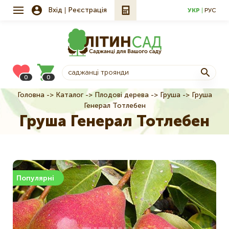
Вхід
Реєстрація
УКР
РУС
0
0
Головна
Каталог
Плодові дерева
Груша
Груша
Рядок
Генерал Тотлебен
навіґації
Груша Генерал Тотлебен
Популярні