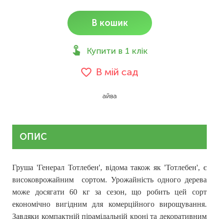
В кошик
Купити в 1 клік
В мій сад
айва
ОПИС
Груша 'Генерал Тотлебен', відома також як 'Тотлебен', є
високоврожайним
сортом. Урожайність одного дерева
може досягати 60 кг за сезон, що робить цей сорт
економічно вигідним для комерційного вирощування.
Завдяки компактній пірамідальній кроні та декоративним