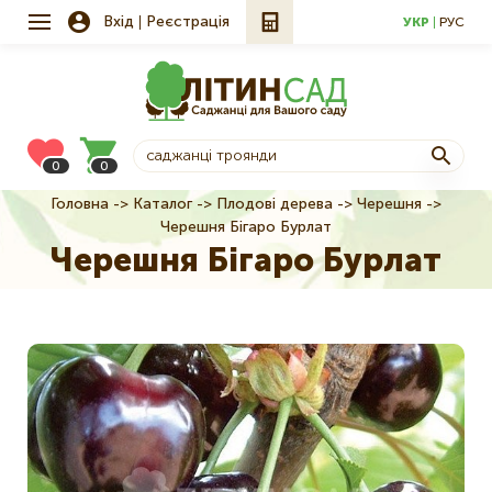
Вхід
Реєстрація
УКР
РУС
0
0
Головна
Каталог
Плодові дерева
Черешня
Рядок
Черешня Бігаро Бурлат
навіґації
Черешня Бігаро Бурлат