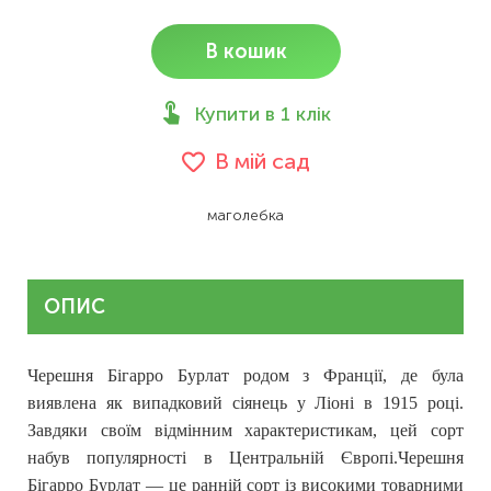
В кошик
Купити в 1 клік
В мій сад
маголебка
ОПИС
Черешня Бігарро Бурлат родом з Франції, де була
виявлена як випадковий сіянець у Ліоні в 1915 році.
Завдяки своїм відмінним характеристикам, цей сорт
набув популярності в Центральній Європі.Черешня
Бігарро Бурлат — це ранній сорт із високими товарними