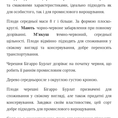
та смаковими характеристиками, ідеально підходить як
для особистого, так і для промислового вирощування.
Плоди середньої маси 8 г і більше. За формою плоско-
круглі.
Мають
чорно-червоне забарвлення при повному
дозріванні.
М'якуш
т
емно-червоний, середньої
щільності. Плоди відмінно підходять для споживання у
свіжому вигляді та консервування, добре переносять
транспортування.
Черешня Бігарро Бурлат дозріває на початку червня, що
робить її раннім промисловим сортом.
Дерево середньоросле з округлою густою кроною.
Плоди черешні Бігарро Бурлат призначені для
споживання у свіжому вигляді, але також придатні для
консервування. Завдяки своїм властивостям, цей сорт
добре підходить для промислового вирощування.