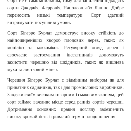
Сорт не є самозапильним, тому для запилення підходять
сорти Джоджія, Ферровія,
Наполеон
або Лапінс. Добре
переносить низькі температури. Сорт здатний
витримувати посушливі умови.
Сорт Бігарро Бурлат демонструє високу стійкість до
найпоширеніших хвороб плодових дерев, таких як
моніліоз та коккомікоз. Регулярний огляд дерев і
своєчасне застосування інсектицидів допоможуть
захистити черешню від шкідників, таких як вишнева
муха та листковий мінер.
Черешня Бігарро Бурлат є відмінним вибором як для
приватних садівників, так і для промислових виробників.
Завдяки своїм високим товарним і смаковим якостям, цей
сорт займає важливе місце серед ранніх сортів черешні.
Дотримання основних правил догляду забезпечить
високу врожайність і тривалий термін плодоношення