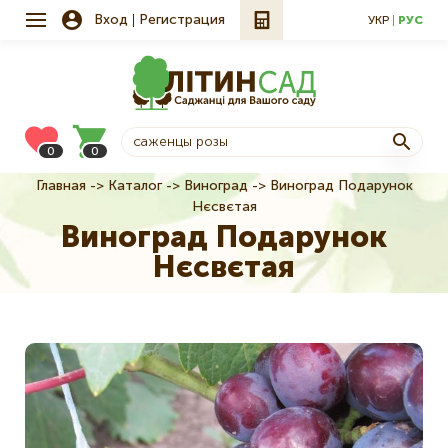
Вход
Регистрация
УКР
РУС
0
0
Главная
Каталог
Виноград
Виноград Подарунок
Строка
Нєсвєтая
навигации
Виноград Подарунок
Нєсвєтая