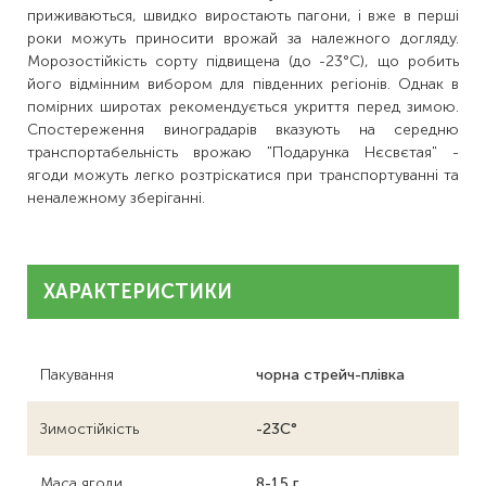
приживаються, швидко виростають пагони, і вже в перші
роки можуть приносити врожай за належного догляду.
Морозостійкість сорту підвищена (до -23°C), що робить
його відмінним вибором для південних регіонів. Однак в
помірних широтах рекомендується укриття перед зимою.
Спостереження виноградарів вказують на середню
транспортабельність врожаю "Подарунка Нєсвєтая" -
ягоди можуть легко розтріскатися при транспортуванні та
неналежному зберіганні.
ХАРАКТЕРИСТИКИ
Пакування
чорна стрейч-плівка
Зимостійкість
-23С°
Маса ягоди
8-15 г