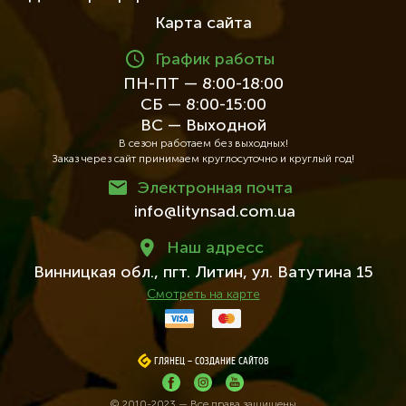
Карта сайта
График работы
ПН-ПТ — 8:00-18:00
СБ — 8:00-15:00
ВС — Выходной
В сезон работаем без выходных!
Заказ через сайт принимаем круглосуточно и круглый год!
Электронная почта
info@litynsad.com.ua
Наш адресc
Винницкая обл.,
пгт. Литин,
ул. Ватутина 15
Смотреть на карте
ГЛЯНЕЦ
ГЛЯНЕЦ
–
–
СОЗДАНИЕ САЙТОВ
СОЗДАНИЕ САЙТОВ
© 2010-2023 — Все права защищены