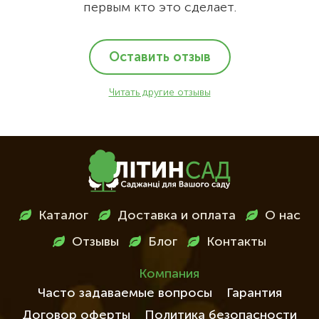
первым кто это сделает.
Оставить отзыв
Читать другие отзывы
Меню
Каталог
Доставка и оплата
О нас
в
Отзывы
Блог
Контакты
футері
Компания
Часто задаваемые вопросы
Гарантия
Договор оферты
Политика безопасности