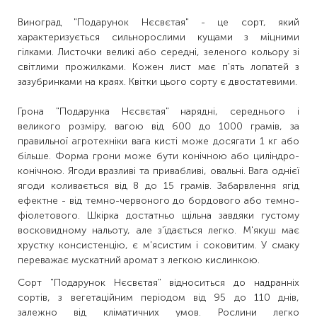
Виноград "Подарунок Нєсвєтая" - це сорт, який
характеризується сильнорослими кущами з міцними
гілками. Листочки великі або середні, зеленого кольору зі
світлими прожилками. Кожен лист має п'ять лопатей з
зазубринками на краях. Квітки цього сорту є двостатевими.
Грона "Подарунка Нєсвєтая" нарядні, середнього і
великого розміру, вагою від 600 до 1000 грамів, за
правильної агротехніки вага кисті може досягати 1 кг або
більше. Форма грони може бути конічною або циліндро-
конічною. Ягоди вразливі та привабливі, овальні. Вага однієї
ягоди коливається від 8 до 15 грамів. Забарвлення ягід
ефектне - від темно-червоного до бордового або темно-
фіолетового. Шкірка достатньо щільна завдяки густому
восковидному нальоту, але з'їдається легко. М'якуш має
хрустку консистенцію, є м'ясистим і соковитим. У смаку
переважає мускатний аромат з легкою кислинкою.
Сорт "Подарунок Нєсвєтая" відноситься до надранніх
сортів, з вегетаційним періодом від 95 до 110 днів,
залежно від кліматичних умов. Рослини легко