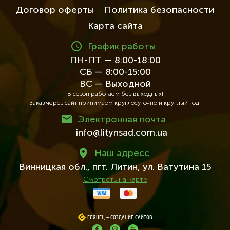
Договор оферты
Политика безопасности
Карта сайта
График работы
ПН-ПТ — 8:00-18:00
СБ — 8:00-15:00
ВС — Выходной
В сезон работаем без выходных!
Заказ через сайт принимаем круглосуточно и круглый год!
Электронная почта
info@litynsad.com.ua
Наш адресc
Винницкая обл.,
пгт. Литин,
ул. Ватутина 15
Смотреть на карте
ГЛЯНЕЦ
ГЛЯНЕЦ
–
–
СОЗДАНИЕ САЙТОВ
СОЗДАНИЕ САЙТОВ