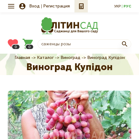
Вход
Регистрация
УКР
РУС
0
0
Главная
Каталог
Виноград
Виноград Купідон
Строка
Виноград Купідон
навигации