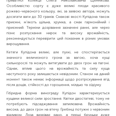
приватної колекції Олега Миколайовича Щеннікова.
Особливістю сорту є дуже великі плоди красивого
рожево-червоного кольору, які, за заявою автора, можуть
досягати ваги до 30 грамів. Смакові якості Купідона також
приємні, м'якоть щільна, хрумка, а смак гармонійний і
приємний. Терміни дозрівання зазначені ранні, але через
пізнє розпускання нирок та високу врожайність,
рекомендується перевірити цей показник в різних умовах
вирощування.
Кетяги Купідона великі, але пухкі, не спостерігається
значного величезного грона за вагою, хоча кущі
сильнорослі та можуть витягувати до двох грон на пагоні.
Однак, вплив цього на врожайність та силу куща
наступного року залишається невідомим. Станом на даний
момент також немає інформації щодо розтріскування ягід
після дощів, стійкості до горошення, мілдью та оїдіуму.
Гібридна форма винограду Купідон характеризується
кущами великої сили зростання. Квітки двостатеві, тому не
потребують підсаджування запилювача. Врожайність
висока, до двох грон на втечу. Гребінці потужні з червоним
відливом. Лоза визріває рано, а перші бруньки дуже