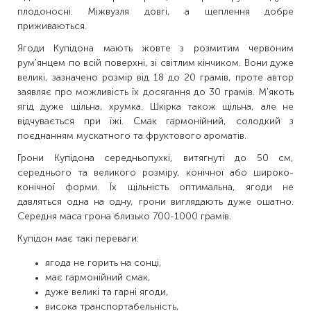
плодоносні. Міжвузля довгі, а щеплення добре
приживаються.
Ягоди Купідона мають жовте з розмитим червоним
рум'янцем по всій поверхні, зі світлим кінчиком. Вони дуже
великі, зазначено розмір від 18 до 20 грамів, проте автор
заявляє про можливість їх досягання до 30 грамів. М'якоть
ягід дуже щільна, хрумка. Шкірка також щільна, але не
відчувається при їжі. Смак гармонійний, солодкий з
поєднанням мускатного та фруктового ароматів.
Грони Купідона середньопухкі, витягнуті до 50 см,
середнього та великого розміру, конічної або широко-
конічної форми. Їх щільність оптимальна, ягоди не
давляться одна на одну, грони виглядають дуже ошатно.
Середня маса грона близько 700-1000 грамів.
Купідон має такі переваги:
ягода не горить на сонці,
має гармонійний смак,
дуже великі та гарні ягоди,
висока транспортабельність,