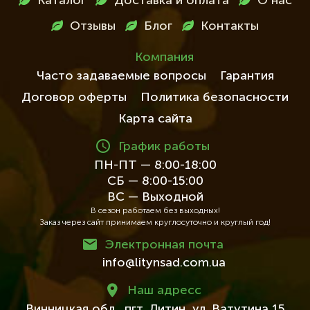
Каталог
Доставка и оплата
О нас
в
Отзывы
Блог
Контакты
футері
Компания
Часто задаваемые вопросы
Гарантия
Договор оферты
Политика безопасности
Карта сайта
График работы
ПН-ПТ — 8:00-18:00
СБ — 8:00-15:00
ВС — Выходной
В сезон работаем без выходных!
Заказ через сайт принимаем круглосуточно и круглый год!
Электронная почта
info@litynsad.com.ua
Наш адресc
Винницкая обл.,
пгт. Литин,
ул. Ватутина 15