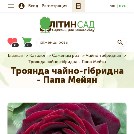
Вход
Регистрация
УКР
РУС
0
0
Главная
Каталог
Саженцы роз
Чайно-гибридная
Строка
Троянда чайно-гібридна - Папа Мейян
навигации
Троянда чайно-гібридна
- Папа Мейян