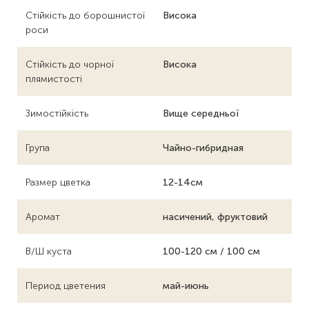
Стійкість до борошнистої
Висока
роси
Стійкість до чорної
Висока
плямистості
Зимостійкість
Вище середньої
Група
Чайно-гибридная
Размер цветка
12-14см
Аромат
насичений, фруктовий
В/Ш куста
100-120 см / 100 см
Период цветения
май-июнь