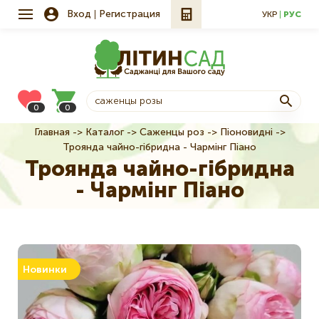
Вход
Регистрация
УКР
РУС
0
0
Главная
Каталог
Саженцы роз
Піоновидні
Строка
Троянда чайно-гібридна - Чармінг Піано
навигации
Троянда чайно-гібридна
- Чармінг Піано
Новинки