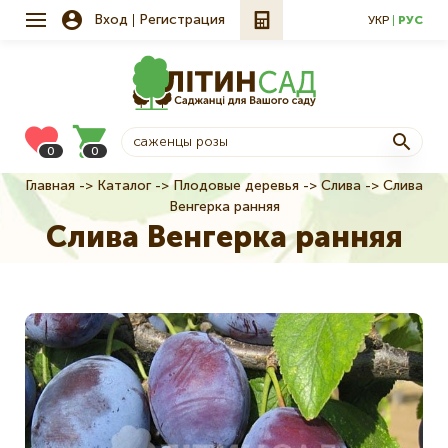
Вход
Регистрация
УКР
РУС
0
0
Главная
Каталог
Плодовые деревья
Слива
Слива
Строка
Венгерка ранняя
навигации
Слива Венгерка ранняя