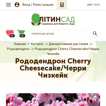
Вход
Регистрация
УКР
РУС
0
0
Главная
Каталог
Декоративные растения
Строка
Рододендрон
Рододендрон Cherry Cheesecake/Черри
навигации
Чизкейк
Рододендрон Cherry
Cheesecake/Черри
Чизкейк