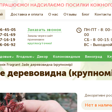
ПРАЦЮЄМО! НАДСИЛАЄМО ПОСИЛКИ КОЖНОГО 
ий
Основна
Доставка и оплата
О нас
Отзывы
Блог
Контакты
навіґація
6-45-05
Заказать звонок
ПН-ПТ - 8: 00-
7-01-69
00
Заказы через сайт
7-16-19
СБ - 8: 00-15: 
принимаем
круглосуточно!
6-06-92
ВС - Выходно
довые
Ягодные
Декор
Колоновидные
Виноград
Кл
нія Fragrant Jade деревовидна (крупномір)
de деревовидна (крупном
Декоративні ро
Нет в налич