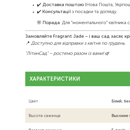
✔️
Доставка поштою
(Нова Пошта, Укрпо
✔️
Консультації
з посадки та догляду.
🌸
Порада
: Для "моментального" квітника 
Замовляйте Fragrant Jade – і ваш сад засяє 
📍
Доступно для відправки з квітня по грудень.
"ЛітинСад" – ростемо разом із вами!
🌿
ХАРАКТЕРИСТИКИ
Цвет
Білий, б
Высота саженца
Высокие 