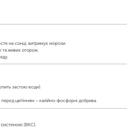
сте на сонці, витримує морози.
к та живих огорож.
яду.
рпить застою води).
ні, перед цвітінням – калійно-фосфорні добрива.
 системою (ВКС).