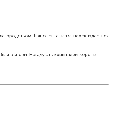
благородством. Її японська назва перекладається
 біля основи. Нагадують кришталеві корони.