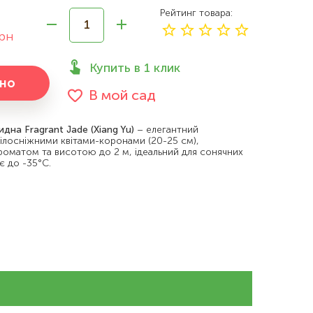
Рейтинг товара
рн
Купить в 1 клик
но
В мой сад
идна Fragrant Jade (Xiang Yu)
– елегантний
білосніжними квітами-коронами (20-25 см),
оматом та висотою до 2 м, ідеальний для сонячних
яє до -35°C.