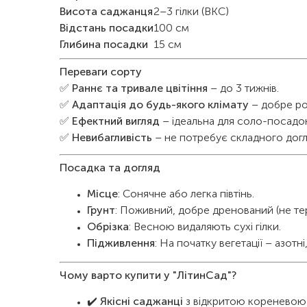
Висота саджанця
2–3 гілки (ВКС)
Відстань посадки
100 см
Глибина посадки
15 см
Переваги сорту
✅
Раннє та тривале цвітіння
– до 3 тижнів.
✅
Адаптація до будь-якого клімату
– добре ро
✅
Ефектний вигляд
– ідеальна для соло-посадо
✅
Невибагливість
– не потребує складного догл
Посадка та догляд
Місце
: Сонячне або легка півтінь.
Грунт
: Поживний, добре дренований (не те
Обрізка
: Весною видаляють сухі гілки.
Підживлення
: На початку вегетації – азот
Чому варто купити у "ЛітинСад"?
✔️
Якісні саджанці
з відкритою кореневою