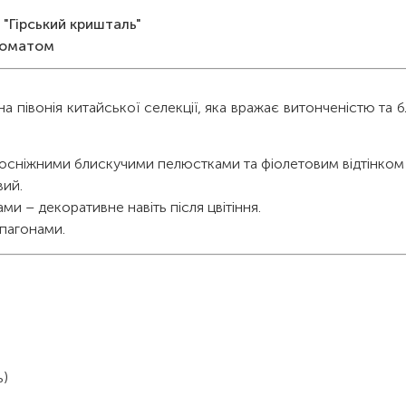
 "Гірський кришталь"
ароматом
а півонія китайської селекції, яка вражає витонченістю та 
 білосніжними блискучими пелюстками та фіолетовим відтінком
вий.
ами – декоративне навіть після цвітіння.
 пагонами.
ь)