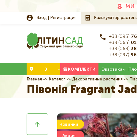
Додаткове
МИ 
меню
Вход
Регистрация
Калькулятор растен
+38 (095)
76
+38 (063)
01
+38 (068)
38
+38 (097)
96
Категорії
В
КОМПЛЕКТИ
Экзотика
Пло
Главная
Каталог
Декоративные растения
Піво
Строка
НАЛИЧИИ
Півонія Fragrant Ja
навигации
Новинки
Акция