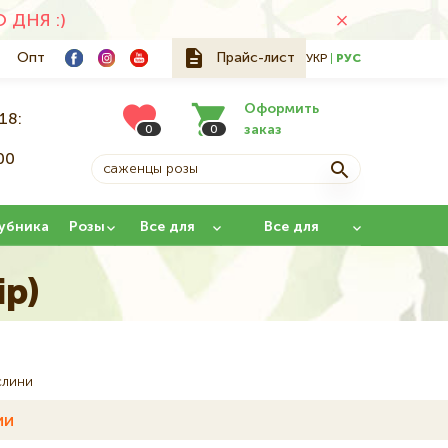
ДНЯ :)
Опт
Прайс-лист
УКР
РУС
Оформить
18:
заказ
0
0
00
й
убника
Розы
Все для
Все для
сада
прививки
ір)
слини
ии