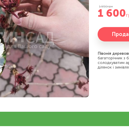
1 950
грн
1 600
г
Прода
Півонія деревов
багаторічник з 
солодкуватим ар
ділянок і зимівл