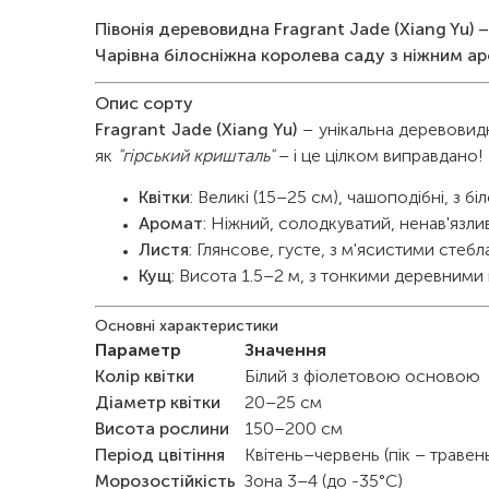
Півонія деревовидна Fragrant Jade (Xiang Yu) –
Чарівна білосніжна королева саду з ніжним 
Опис сорту
Fragrant Jade (Xiang Yu)
– унікальна деревовидн
як
"гірський кришталь"
– і це цілком виправдано!
Квітки
: Великі (15–25 см), чашоподібні, з
Аромат
: Ніжний, солодкуватий, ненав'язли
Листя
: Глянсове, густе, з м'ясистими стебл
Кущ
: Висота 1.5–2 м, з тонкими деревними
Основні характеристики
Параметр
Значення
Колір квітки
Білий з фіолетовою основою
Діаметр квітки
20–25 см
Висота рослини
150–200 см
Період цвітіння
Квітень–червень (пік – травен
Морозостійкість
Зона 3–4 (до -35°C)