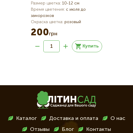
Размер цветка
:
10-12 см
Размер цв
 до
Время цветения
:
с июля до
Время цве
заморозков
заморозко
овый
Окраска цветка
:
розовый
Окраска ц
розовые
200
грн
200
г
Купить
Купить
Меню
Каталог
Доставка и оплата
О нас
в
Отзывы
Блог
Контакты
футері