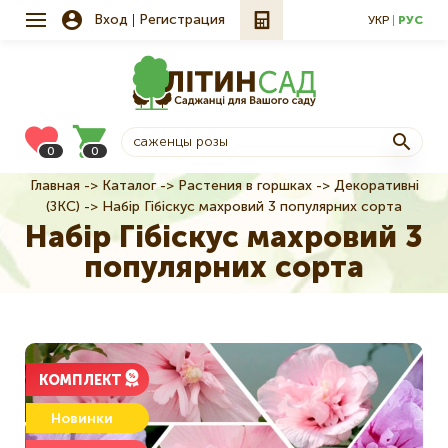
Вход
Регистрация
УКР
РУС
0
0
Главная
Каталог
Растения в горшках
Декоративні
Строка
(ЗКС)
Набір Гібіскус махровий 3 популярних сорта
навигации
Набір Гібіскус махровий 3
популярних сорта
КОМПЛЕКТ
Новинки