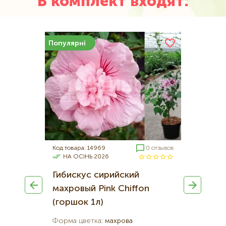
В комплект входят:
Популярні
0 отзывов
Код товара: 14969
0 отзывов
Код товара:
НА ОСІНЬ 2026
НА ОСІН
й
Гибискус сирийский
Гібіскус
(горшок
махровый Pink Chiffon
махрови
(горшок 1л)
(горшок 
Форма цветка
:
махрова
Форма цве