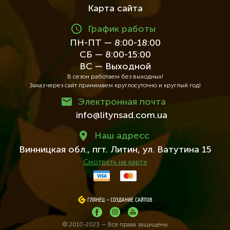
Карта сайта
График работы
ПН-ПТ — 8:00-18:00
СБ — 8:00-15:00
ВС — Выходной
В сезон работаем без выходных!
Заказ через сайт принимаем круглосуточно и круглый год!
Электронная почта
info@litynsad.com.ua
Наш адресc
Винницкая обл.,
пгт. Литин,
ул. Ватутина 15
Смотреть на карте
ГЛЯНЕЦ
ГЛЯНЕЦ
–
–
СОЗДАНИЕ САЙТОВ
СОЗДАНИЕ САЙТОВ
© 2010-2023 — Все права защищены