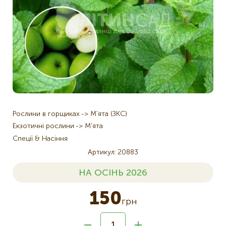
Рослини в горщиках
М'ята (ЗКС)
Екзотичні рослини
М'ята
Спеції & Насіння
Артикул
20883
НА ОСІНЬ 2026
150
грн