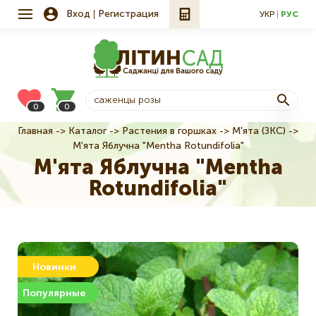
Вход
Регистрация
УКР
РУС
0
0
Главная
Каталог
Растения в горшках
М'ята (ЗКС)
Строка
М'ята Яблучна "Mentha Rotundifolia"
навигации
М'ята Яблучна "Mentha
Rotundifolia"
Новинки
Популярные