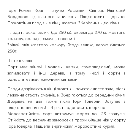
Гора Роман Кош - внучка Росіянки. Сіянець Нікітській
бордовою від вільного запилення. Плодоносить щорічно.
Пожовтіння плодів - в кінці жовтня. Зберігання - до січня.
Плоди плоско, великі (до 250 м), окремі до 270 м, жовтого
кольору, солодкі, смачні, соковиті.
Зрілий плід жовтого кольору. Ягода велика, вагою близько
250г.
Цвіте в червні.
Сорт має жіночі і чоловічі квітки, самоплодовий, може
запилювати і інші дерева, в тому числі і сорти з
одностатевими, жіночими квітками.
Плоди дозрівають в кінці жовтня - початок листопада, після
лежання стають смачніше. Зберігаються до середини січня.
Дозріває на два тижні після Гори Говерли. Вступає в
плодоношення на 3 - 4 рік, плодоносить щорічно.
Морозостійкість сорт витримує мороз до -23 градусів.
Стійкість до весняних заморозків трохи більше ніж у сорту
Гора Говерла. Підщепа виргинская морозостійка хурма.