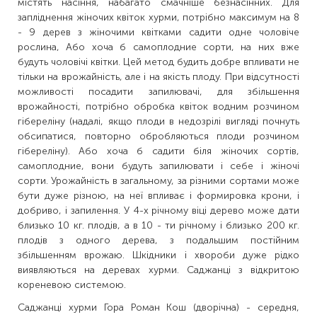
містять насіння, набагато смачніше безнасінних. Для
запліднення жіночих квіток хурми, потрібно максимум на 8
- 9 дерев з жіночими квітками садити одне чоловіче
рослина, Або хоча б самоплодние сорти, на них вже
будуть чоловічі квітки. Цей метод будить добре впливати не
тільки на врожайність, але і на якість плоду. При відсутності
можливості посадити запилювачі, для збільшення
врожайності, потрібно обробка квіток водним розчином
гібереліну (надалі, якщо плоди в недозрілі вигляді почнуть
обсипатися, повторно обробляються плоди розчином
гібереліну). Або хоча б садити біля жіночих сортів,
самоплодние, вони будуть запилювати і себе і жіночі
сорти. Урожайність в загальному, за різними сортами може
бути дуже різною, на неї впливає і формировка крони, і
добриво, і запилення. У 4-х річному віці дерево може дати
близько 10 кг. плодів, а в 10 - ти річному і близько 200 кг.
плодів з одного дерева, з подальшим постійним
збільшенням врожаю. Шкідники і хвороби дуже рідко
виявляються на деревах хурми. Саджанці з відкритою
кореневою системою.
Саджанці хурми Гора Роман Кош (дворічна) - середня,