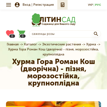
Вход
Регистрация
УКР
РУС
0
0
Главная
Каталог
Экзотические растения
Хурма
Строка
Хурма Гора Роман Кош (дворічна) - пізня, морозостійка,
навигации
крупноплідна
Хурма Гора Роман Кош
(дворічна) - пізня,
морозостійка,
крупноплідна