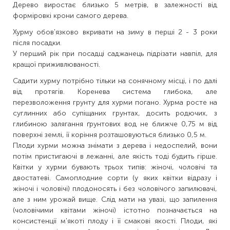
Дерево виростає близько 5 метрів, в залежності від
форміровкі крони самого дерева.
Хурму обов'язково вкривати на зиму в перші 2 - 3 роки
після посадки.
У перший рік при посадці саджанець підрізати навпіл, для
кращої приживлюваності.
Садити хурму потрібно тільки на сонячному місці, і по далі
від протягів. Коренева система глибока, але
перезволоження грунту для хурми погано. Хурма росте на
суглинних або супіщаних грунтах, досить родючих, з
глибиною залягання ґрунтових вод не ближче 0,75 м від
поверхні землі, її коріння розташовуються близько 0,5 м.
Плоди хурми можна знімати з дерева і недоспелий, вони
потім пристигаючі в лежанні, але якість тоді будить гірше.
Квітки у хурми бувають трьох типів: жіночі, чоловічі та
двостатеві. Самоплодние сорти (у яких квітки відразу і
жіночі і чоловічі) плодоносять і без чоловічого запилювачі,
але з ним урожай вище. Слід мати на увазі, що запилення
(чоловічими квітами жіночі) істотно позначається на
консистенції м'якоті плоду і її смакові якості. Плоди, які