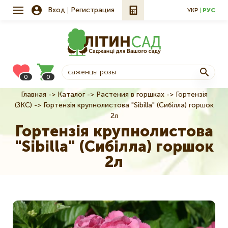
Вход
Регистрация
УКР
РУС
0
0
Главная
Каталог
Растения в горшках
Гортензія
Строка
(ЗКС)
Гортензія крупнолистова "Sibilla" (Сибілла) горшок
навигации
2л
Гортензія крупнолистова
"Sibilla" (Сибілла) горшок
2л