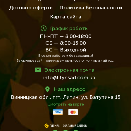
Договор оферты
Политика безопасности
Карта сайта
График работы
ПН-ПТ — 8:00-18:00
СБ — 8:00-15:00
ВС — Выходной
В сезон работаем без выходных!
Заказ через сайт принимаем круглосуточно и круглый год!
Электронная почта
info@litynsad.com.ua
Наш адресc
Винницкая обл.,
пгт. Литин,
ул. Ватутина 15
Смотреть на карте
ГЛЯНЕЦ
ГЛЯНЕЦ
–
–
СОЗДАНИЕ САЙТОВ
СОЗДАНИЕ САЙТОВ