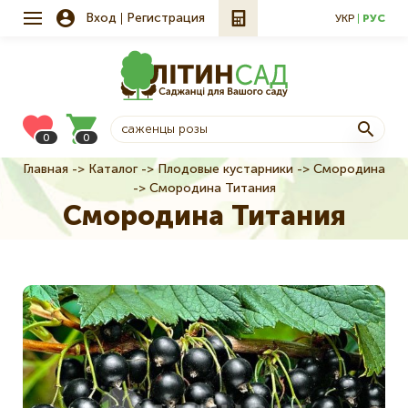
Вход
Регистрация
УКР
РУС
0
0
Главная
Каталог
Плодовые кустарники
Смородина
Строка
Смородина Титания
навигации
Смородина Титания