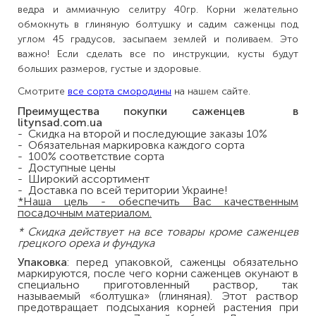
ведра и аммиачную селитру 40гр. Корни желательно
обмокнуть в глиняную болтушку и садим саженцы под
углом 45 градусов, засыпаем землей и поливаем. Это
важно! Если сделать все по инструкции, кусты будут
больших размеров, густые и здоровые.
Смотрите
все сорта смородины
на нашем сайте.
Преимущества покупки саженцев в
litynsad.com.ua
- Скидка на второй и последующие заказы 10%
- Обязательная маркировка каждого сорта
- 100% соответствие сорта
- Доступные цены
- Широкий ассортимент
- Доставка по всей територии Украине!
*Наша цель - обеспечить Вас качественным
посадочным материалом.
* Скидка действует на все товары кроме саженцев
грецкого ореха и фундука
Упаковка
: перед упаковкой, саженцы обязательно
маркируются, после чего корни саженцев окунают в
специально приготовленный раствор, так
называемый «болтушка» (глиняная). Этот раствор
предотвращает подсыхания корней растения при