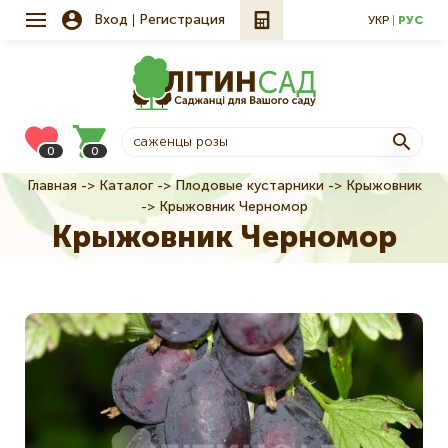
Вход
Регистрация
УКР
РУС
0
0
Главная
Каталог
Плодовые кустарники
Крыжовник
Строка
Крыжовник Черномор
навигации
Крыжовник Черномор