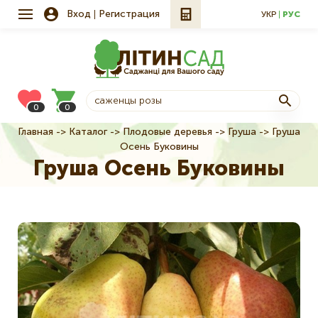
Вход
Регистрация
УКР
РУС
0
0
Главная
Каталог
Плодовые деревья
Груша
Груша
Строка
Осень Буковины
навигации
Груша Осень Буковины