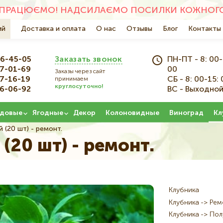
ПРАЦЮЄМО! НАДСИЛАЄМО ПОСИЛКИ КОЖНОГО 
ий
Основна
Доставка и оплата
О нас
Отзывы
Блог
Контакты
навіґація
6-45-05
Заказать звонок
ПН-ПТ - 8: 00-
7-01-69
00
Заказы через сайт
7-16-19
СБ - 8: 00-15: 
принимаем
круглосуточно!
6-06-92
ВС - Выходно
довые
Ягодные
Декор
Колоновидные
Виноград
Кл
(20 шт) - ремонт.
(20 шт) - ремонт.
Клубника
Клубника
Рем
Клубника
Пол