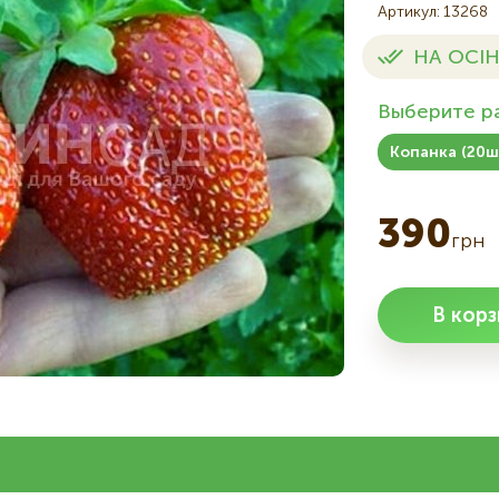
Артикул
13268
НА ОСІН
Выберите р
Копанка (20ш
390
грн
В корз