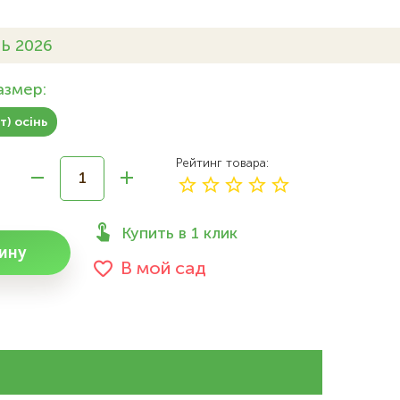
Ь 2026
азмер:
т) осінь
Рейтинг товара
Купить в 1 клик
ину
В мой сад