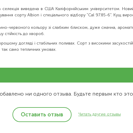
а селекція виведена в США Каліфорнійським університетом. Нов
вання сорту Albion і спеціального відбору "Cal 97.85-6". Кущ виро
емно-червоного кольору зі слабким блиском, дуже смачна, ароматн
у стійкість до хвороб.
 хорошому догляді і стабільних поливах. Сорт з високими засухост
 так само тепличних умовах.
обавлено ни одного отзыва. Будьте первым кто это
Оставить отзыв
Читать другие отзывы