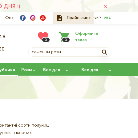
ДНЯ :)
Опт
Прайс-лист
УКР
РУС
Оформить
18:
заказ
0
0
00
й
убника
Розы
Все для
Все для
сада
прививки
онтантні сорти полуниці
униця в касетах