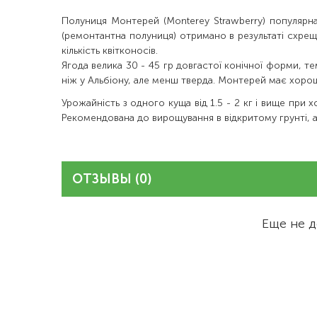
Полуниця Монтерей (Monterey Strawberry) популярн
(ремонтантна полуниця) отримано в результаті схрещу
кількість квітконосів.
Ягода велика 30 - 45 гр довгастої конічної форми, т
ніж у Альбіону, але менш тверда. Монтерей має хорош
Урожайність з одного куща від 1.5 - 2 кг і вище при
Рекомендована до вирощування в відкритому грунті, а
ОТЗЫВЫ (0)
Еще не д