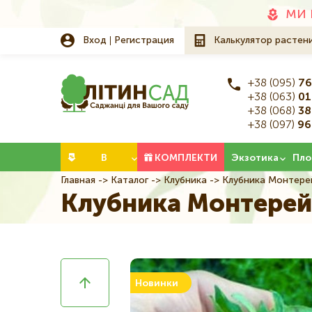
Додаткове
МИ 
меню
Вход
Регистрация
Калькулятор растен
+38 (095)
76
+38 (063)
01
+38 (068)
38
+38 (097)
96
Категорії
В
КОМПЛЕКТИ
Экзотика
Пло
Главная
Каталог
Клубника
Клубника Монтерей 
Строка
НАЛИЧИИ
Клубника Монтерей 
навигации
Новинки