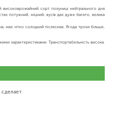
ий високоврожайний сорт полуниці нейтрального дня
стає потужний, міцний, вусів дає дуже багато, велика
а, має чітко солодкий післясмак. Ягода трохи більше,
ійкими характеристиками. Транспортабельність висока.
 сделает.