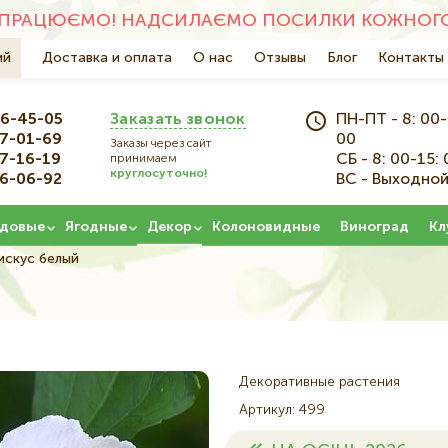
ПРАЦЮЄМО! НАДСИЛАЄМО ПОСИЛКИ КОЖНОГО 
ий
Основна
Доставка и оплата
О нас
Отзывы
Блог
Контакты
навіґація
6-45-05
Заказать звонок
ПН-ПТ - 8: 00-
7-01-69
00
Заказы через сайт
7-16-19
СБ - 8: 00-15: 
принимаем
круглосуточно!
6-06-92
ВС - Выходно
довые
Ягодные
Декор
Колоновидные
Виноград
Кл
искус белый
Декоративные растения
Артикул
499