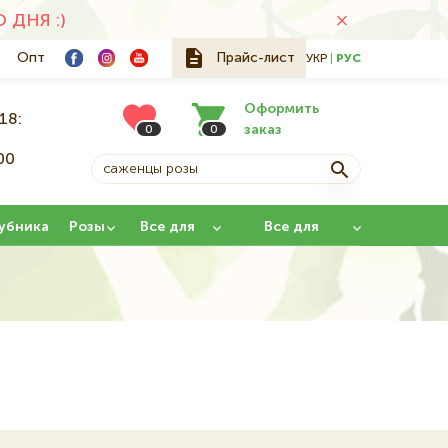
ДНЯ :)
Опт
Прайс-лист
УКР
РУС
Оформить
18:
заказ
0
0
00
й
убника
Розы
Все для
Все для
сада
прививки