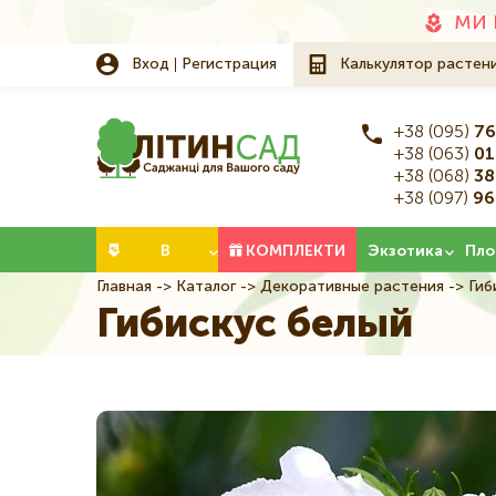
Додаткове
МИ 
меню
Вход
Регистрация
Калькулятор растен
+38 (095)
76
+38 (063)
01
+38 (068)
38
+38 (097)
96
Категорії
В
КОМПЛЕКТИ
Экзотика
Пло
Главная
Каталог
Декоративные растения
Гиб
Строка
НАЛИЧИИ
Гибискус белый
навигации