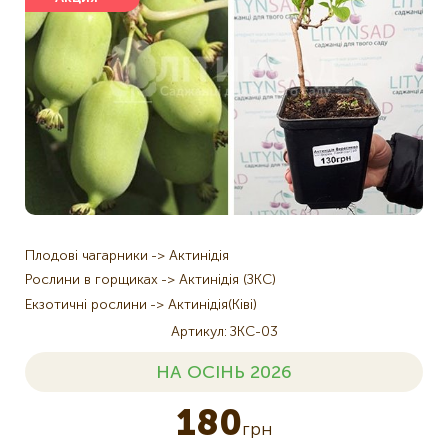
Плодові чагарники
Актинідія
Рослини в горщиках
Актинідія (ЗКС)
Екзотичні рослини
Актинідія(Ківі)
Артикул
ЗКС-03
НА ОСІНЬ 2026
180
грн