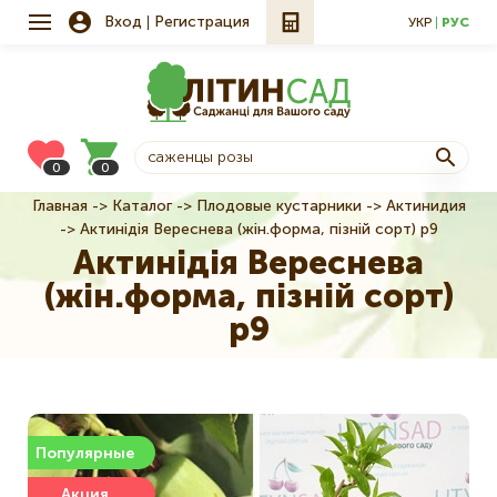
Вход
Регистрация
УКР
РУС
0
0
Главная
Каталог
Плодовые кустарники
Актинидия
Строка
Актинідія Вереснева (жін.форма, пізній сорт) р9
навигации
Актинідія Вереснева
(жін.форма, пізній сорт)
р9
Популярные
Акция