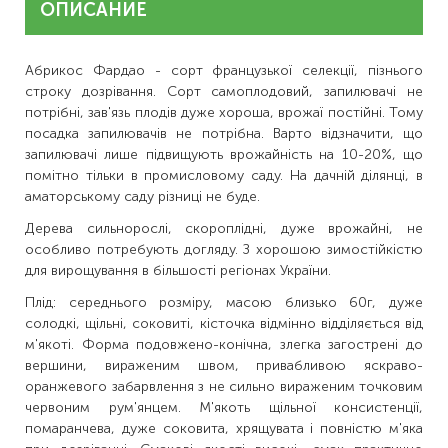
ОПИСАНИЕ
Абрикос Фардао - сорт французької селекції, пізнього
строку дозрівання. Сорт самоплодовий, запилювачі не
потрібні, зав'язь плодів дуже хороша, врожаї постійні. Тому
посадка запилювачів не потрібна. Варто відзначити, що
запилювачі лише підвищують врожайність на 10-20%, що
помітно тільки в промисловому саду. На дачній ділянці, в
аматорському саду різниці не буде.
Дерева сильнорослі, скороплідні, дуже врожайні, не
особливо потребують догляду. З хорошою зимостійкістю
для вирощування в більшості регіонах України.
Плід: середнього розміру, масою близько 60г, дуже
солодкі, щільні, соковиті, кісточка відмінно відділяється від
м'якоті. Форма подовжено-конічна, злегка загострені до
вершини, вираженим швом, привабливою яскраво-
оранжевого забарвлення з не сильно вираженим точковим
червоним рум'янцем. М'якоть щільної консистенції,
помаранчева, дуже соковита, хрящувата і повністю м'яка