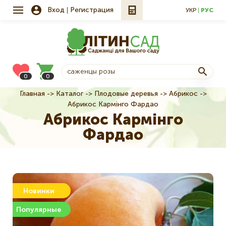
Вход
Регистрация
УКР
РУС
0
0
Главная
Каталог
Плодовые деревья
Абрикос
Строка
Абрикос Кармінго Фардао
навигации
Абрикос Кармінго
Фардао
Новинки
Популярные