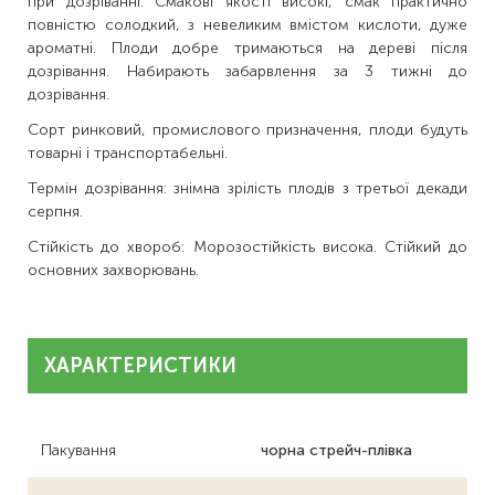
при дозріванні. Смакові якості високі, смак практично
повністю солодкий, з невеликим вмістом кислоти, дуже
ароматні. Плоди добре тримаються на дереві після
дозрівання. Набирають забарвлення за 3 тижні до
дозрівання.
Сорт ринковий, промислового призначення, плоди будуть
товарні і транспортабельні.
Термін дозрівання: знімна зрілість плодів з третьої декади
серпня.
Стійкість до хвороб: Морозостійкість висока. Стійкий до
основних захворювань.
ХАРАКТЕРИСТИКИ
Пакування
чорна стрейч-плівка