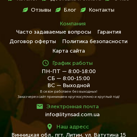
в
Отзывы
Блог
Контакты
футері
Компания
Часто задаваемые вопросы
Гарантия
Договор оферты
Политика безопасности
Карта сайта
График работы
ПН-ПТ — 8:00-18:00
СБ — 8:00-15:00
ВС — Выходной
В сезон работаем без выходных!
Заказ через сайт принимаем круглосуточно и круглый год!
Электронная почта
info@litynsad.com.ua
Наш адресc
Винницкая обл.,
пгт. Литин,
ул. Ватутина 15