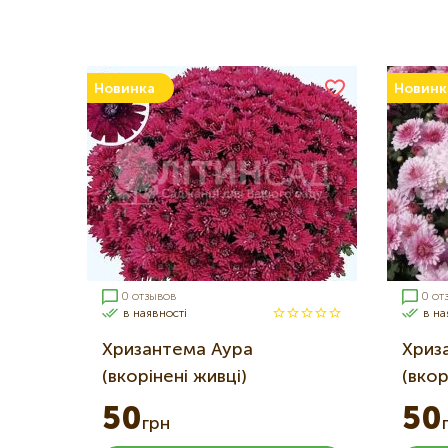
Новинка
Новинк
0 отзывов
0 от
в наявності
в на
Хризантема Аура
Хриз
(вкорінені живці)
(вкор
50
50
грн