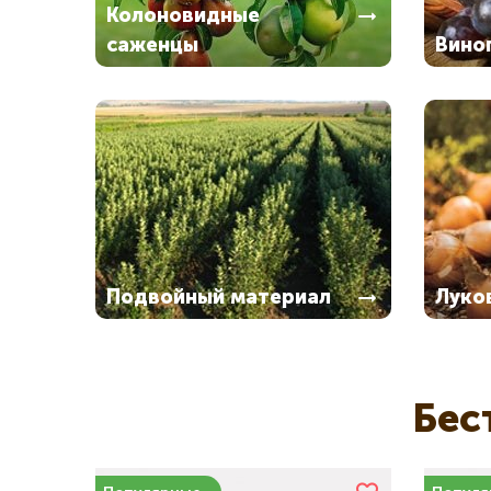
Колоновидные
саженцы
Вино
Подвойный материал
Луко
Бес