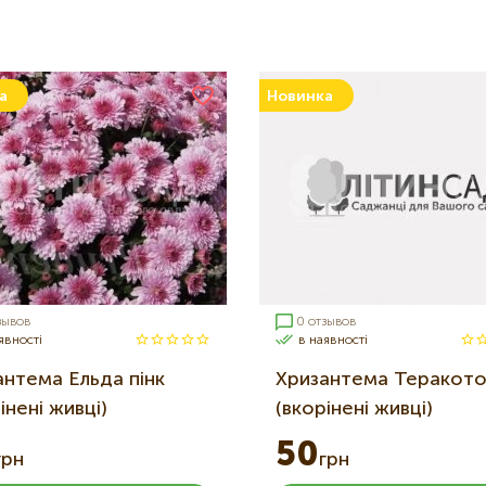
а
Новинка
зывов
0 отзывов
явності
в наявності
антема Ельда пінк
Хризантема Теракото
інені живці)
(вкорінені живці)
50
грн
грн