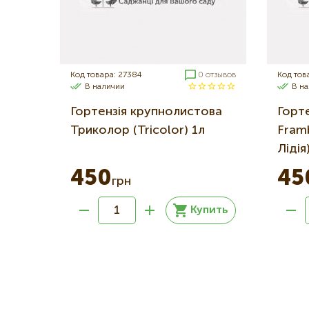
Код товара: 27384
0 отзывов
Код тов
В наличии
В н
Гортензія крупнолистова
Горт
Триколор (Tricolor) 1л
Fram
Лідія
450
45
грн
Купить