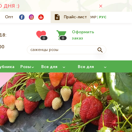
ДНЯ :)
Опт
Прайс-лист
УКР
РУС
Оформить
18:
заказ
0
0
00
й
убника
Розы
Все для
Все для
сада
прививки