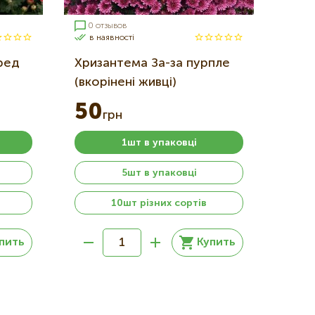
0 отзывов
в наявності
ред
Хризантема За-за пурпле
(вкорінені живці)
50
грн
1шт в упаковці
5шт в упаковці
10шт різних сортів
пить
Купить