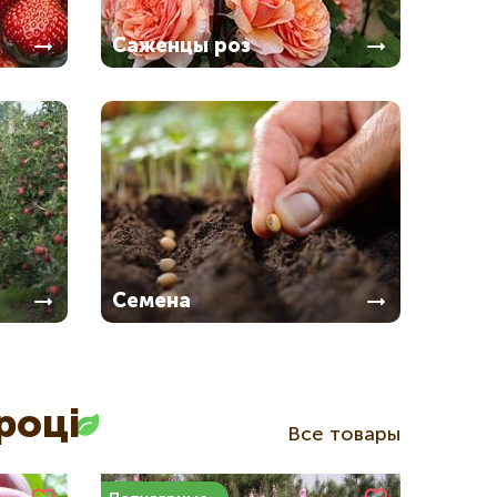
Саженцы роз
Семена
році
Все товары