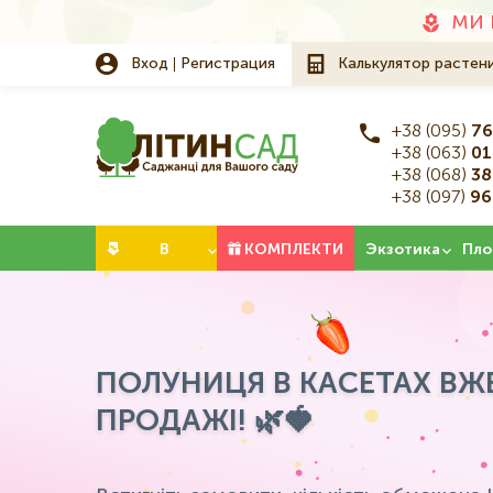
Додаткове
МИ 
меню
Вход
Регистрация
Калькулятор растен
+38 (095)
76
+38 (063)
01
+38 (068)
38
+38 (097)
96
Категорії
В
КОМПЛЕКТИ
Экзотика
Пло
НАЛИЧИИ
ПОЛУНИЦЯ В КАСЕТАХ ВЖЕ
ПРОДАЖІ! 🌿🍓