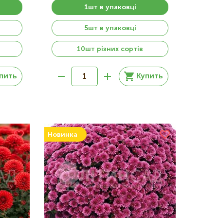
1шт в упаковці
5шт в упаковці
10шт різних сортів
пить
Купить
Новинка