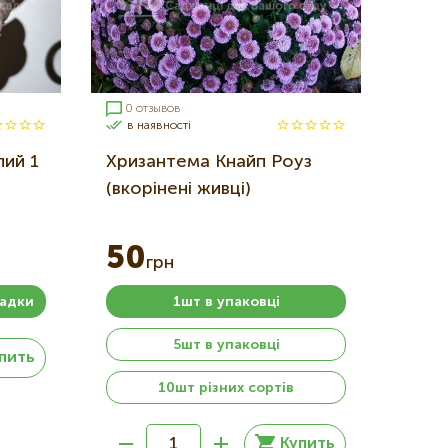
0 отзывов
в наявності
лий 1
Хризантема Кнайп Роуз
(вкорінені живці)
50
грн
садки
1шт в упаковці
5шт в упаковці
пить
10шт різних сортів
Купить