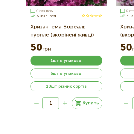
0 отзывов
0 от
в наявності
в на
Хризантема Бореаль
Хриза
пурпле (вкорінені живці)
(вкор
50
50
грн
1шт в упаковці
5шт в упаковці
10шт різних сортів
Купить