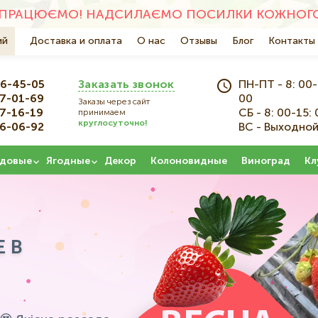
ПРАЦЮЄМО! НАДСИЛАЄМО ПОСИЛКИ КОЖНОГО 
ий
Основна
Доставка и оплата
О нас
Отзывы
Блог
Контакты
навіґація
6-45-05
Заказать звонок
ПН-ПТ - 8: 00-
7-01-69
00
Заказы через сайт
7-16-19
СБ - 8: 00-15: 
принимаем
круглосуточно!
6-06-92
ВС - Выходно
довые
Ягодные
Декор
Колоновидные
Виноград
Кл
 В