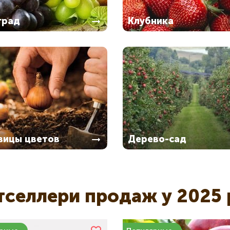
град
Клубника
вицы цветов
Дерево-сад
тселлери продаж у 2025 