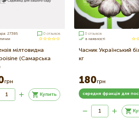
ара: 27385
0 отзывов
0 отзывов
аличии
в наявності
ензія мілтовидна
Часник Український бі
boisine (Самарська
кг
)
0
180
грн
грн
середня фракція для по
Купить
Ку