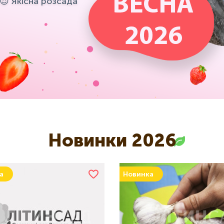
!😍 Якісна розсада
Новинки 2026
а
Новинка