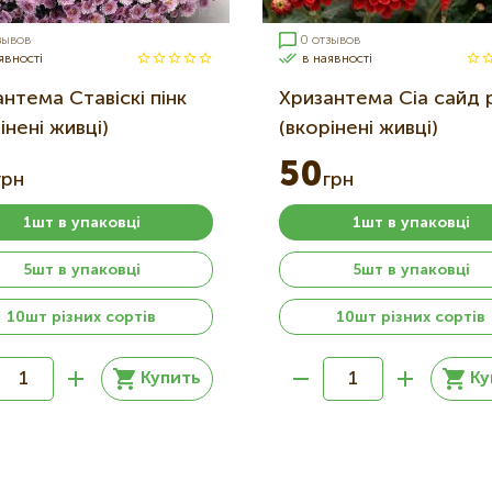
зывов
0 отзывов
явності
в наявності
нтема Ставіскі пінк
Хризантема Сіа сайд 
інені живці)
(вкорінені живці)
50
грн
грн
1шт в упаковці
1шт в упаковці
5шт в упаковці
5шт в упаковці
10шт різних сортів
10шт різних сортів
Купить
Ку