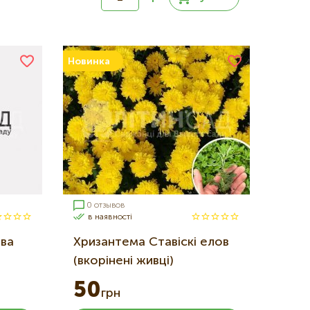
Новинка
0 отзывов
в наявності
ва
Хризантема Ставіскі елов
(вкорінені живці)
50
грн